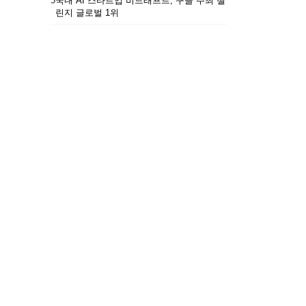
5
국내 AI 스타트업 비드래프트, 구글 주최 챌
린지 글로벌 1위