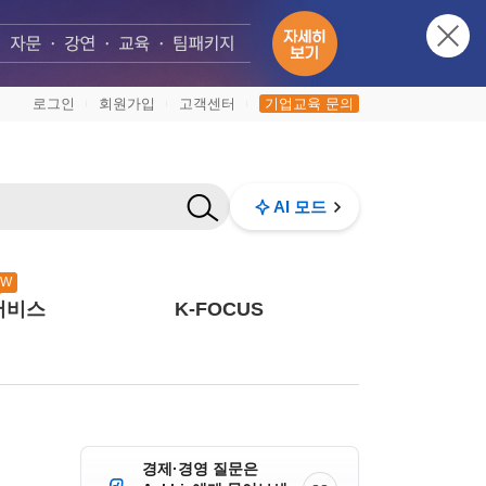
로그인
회원가입
고객센터
기업교육 문의
|
|
|
AI 모드
EW
서비스
K-FOCUS
경제·경영 질문은