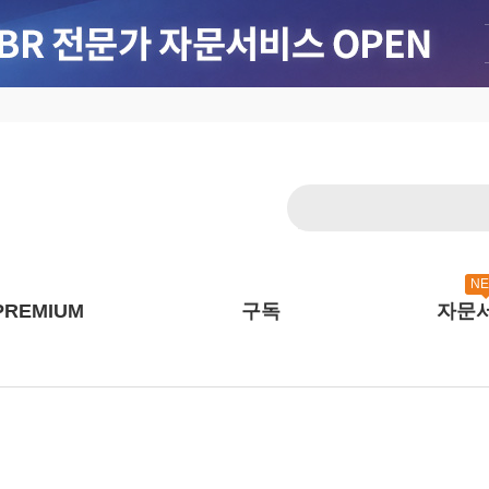
N
PREMIUM
구독
자문