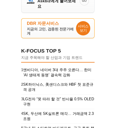
Askbiz에게 물어보세
GO
요
DBR 자문서비스
서비스
지금의 고민, 검증된 전문가에
보기
게
K-FOCUS TOP 5
지금 주목해야 할 산업과 기업 트렌드
1
엔비디아, 네이버 3대 주주 오른다… 한미
‘AI 생태계 동맹’ 결속력 강화
2
SK하이닉스, 美샌디스크와 HBF 첫 표준규
격 공개
3
LG전자 “못 따라 할 것” 반사율 0.5% OLED
구현
4
SK, 두산에 SK실트론 매각… 거래금액 2.3
조원