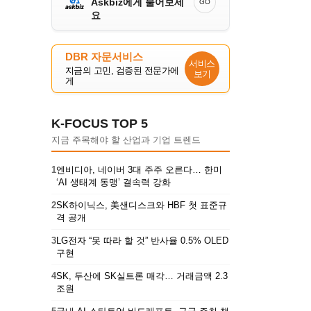
Askbiz에게 물어보세
GO
요
DBR 자문서비스
서비스
지금의 고민, 검증된 전문가에
보기
게
K-FOCUS TOP 5
지금 주목해야 할 산업과 기업 트렌드
1
엔비디아, 네이버 3대 주주 오른다… 한미
‘AI 생태계 동맹’ 결속력 강화
2
SK하이닉스, 美샌디스크와 HBF 첫 표준규
격 공개
3
LG전자 “못 따라 할 것” 반사율 0.5% OLED
구현
4
SK, 두산에 SK실트론 매각… 거래금액 2.3
조원