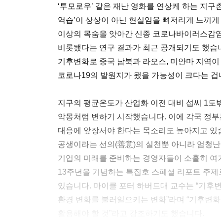
‘투모로우’ 같은 재난 영화를 연상케 하는 지구
역습’이 상상이 아닌 현실임을 뼈저리게 느끼게 합
이상의 목숨을 앗아간 신종 코로나바이러스감염
비롯됐다는 연구 결과가 최근 공개되기도 했습니
기후변화로 중국 남북과 라오스, 미얀마 지역이
코로나19의 발원지가 됐을 가능성이 크다는 겁
지구의 평균온도가 산업화 이전 대비 섭씨 1도
악몽처럼 변하기 시작했습니다. 이에 각국 정부
대응에 앞장서야 한다는 목소리도 높아지고 있
공생이라는 선의(善意)의 실천뿐 아니라 엄청난
기업의 미래를 준비하는 경영자들이 소홀히 여겨
13주년을 기념하는 특집호 스페셜 리포트 주제
있습니다. 마이클 포터 하버드대 교수는 “기후
환경 변화를 불러일으키는 변화”라며 “기후변화
활용해야 할 것”라고 강조하기도 했습니다.