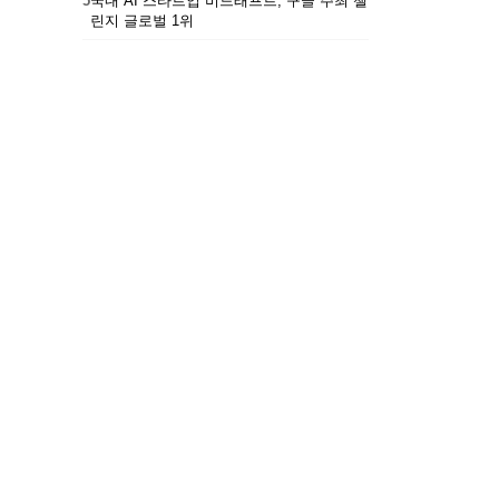
5
국내 AI 스타트업 비드래프트, 구글 주최 챌
린지 글로벌 1위