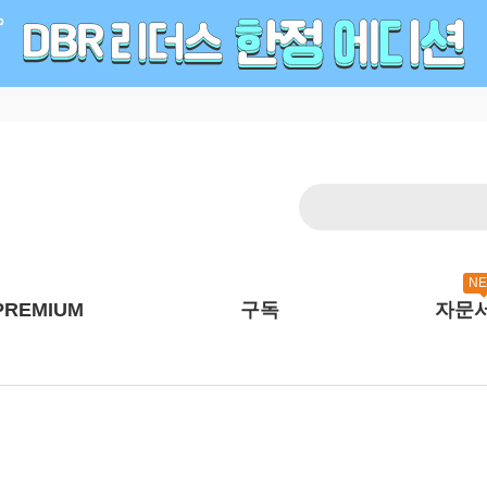
N
PREMIUM
구독
자문