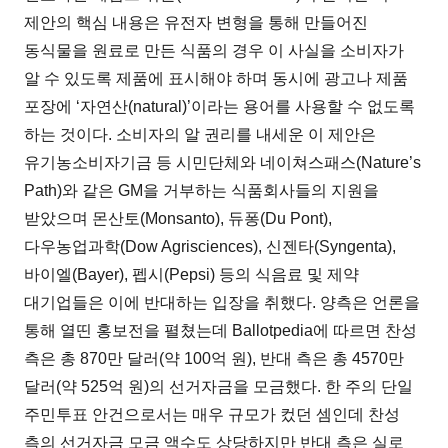
제안의 핵심 내용은 유전자 변형을 통해 만들어진
동식물을 원료로 만든 식품의 경우 이 사실을 소비자가
알 수 있도록 제품에 표시해야 하며 동시에 광고나 제품
포장에 ‘자연산(natural)’이라는 용어를 사용할 수 없도록
하는 것이다. 소비자의 알 권리를 내세운 이 제안은
유기농소비자기금 등 시민단체와 네이쳐스패스(Nature’s
Path)와 같은 GM을 거부하는 식품회사들의 지원을
받았으며 몬산토(Monsanto), 듀퐁(Du Pont),
다우농업과학(Dow Agrisciences), 신젠타(Syngenta),
바이엘(Bayer), 펩시(Pepsi) 등의 식음료 및 제약
대기업들은 이에 반대하는 입장을 취했다. 양측은 언론을
통해 열띤 홍보전을 펼쳤는데 Ballotpedia에 따르면 찬성
측은 총 870만 달러(약 100억 원), 반대 측은 총 4570만
달러(약 525억 원)의 선거자금을 모금했다. 한 주의 단일
주민투표 안건으로서는 매우 규모가 컸던 셈인데 찬성
측의 선거자금 모금 액수도 상당하지만 반대 측은 실로