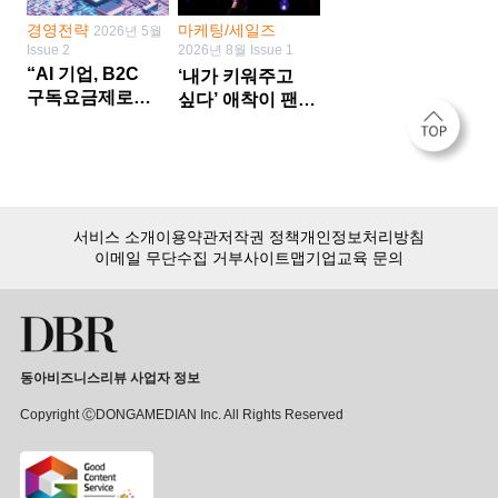
경영전략
마케팅/세일즈
2026년 5월
Issue 2
2026년 8월 Issue 1
“AI 기업, B2C
‘내가 키워주고
구독요금제로는
싶다’ 애착이 팬덤
수익 한계 다른
씨앗 시간·감정
사업 없이 AI
쏟다 보면 ‘정체성
성장에만 의존 땐
공동체’로
위기”
서비스 소개
이용약관
저작권 정책
개인정보처리방침
이메일 무단수집 거부
사이트맵
기업교육 문의
동아비즈니스리뷰 사업자 정보
Copyright ⒸDONGAMEDIAN Inc. All Rights Reserved
회원 가입만 해도, DBR 월정액 서비스 첫 달 무료!
15,000여 건의 DBR 콘텐츠를
무제한으로 이용
하세요.