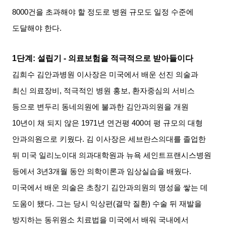
8000
건을 초과해야 할 정도로 병원 규모도 일정 수준에
도달해야 한다
.
1
단계
:
설립기
-
의료보험을 적극적으로 받아들이다
김희수 김안과병원 이사장은 미국에서 배운 선진 의술과
최신 의료장비
,
적극적인 병원 홍보
,
환자중심의 서비스
등으로 변두리 동네의원에 불과한 김안과의원을 개원
10
년이 채 되지 않은
1971
년 연건평
400
여 평 규모의 대형
안과의원으로 키웠다
.
김 이사장은 세브란스의대를 졸업한
뒤 미국 일리노이대 의과대학원과 뉴욕 세인트프랜시스병원
등에서
3
년
3
개월 동안 의학이론과 임상실습을 배웠다
.
미국에서 배운 의술은 초창기 김안과의원의 명성을 쌓는 데
도움이 됐다
.
그는 당시 익상편
(
결막 질환
)
수술 뒤 재발을
방지하는 동위원소 치료법을 미국에서 배워 국내에서