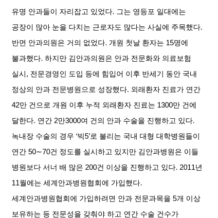
유명 안과들이 자리잡고 있었다
.
그는 영등포 일대에는
공장이 많아 눈을 다치는 근로자도 많다는 사실에 주목했다
.
반면 안과의원은 거의 없었다
.
개원 첫날 환자는
15
명에
불과했다
.
하지만 김안과의원은 안과 전문화와 의료보험
실시
,
전문경영인 도입 등에 힘입어 이후 반세기 동안 국내
정상의 안과 전문병원으로 성장했다
.
외래환자 진료가 연간
42
만 건으로 개원 이후 누적 외래환자 진료는
1300
만 건에
달한다
.
연간
2
만
3000
여 건의 안과 수술을 진행하고 있다
.
녹내장 수술의 경우
‘
빅
5’
로 불리는 국내 대형 대학병원들이
연간
50∼70
건 정도를 실시하고 있지만 김안과병원은 이들
병원보다 서너 배 많은
200
건 이상을 진행하고 있다
. 2011
년
11
월에는 세계안과병원협회에 가입했다
.
세계안과병원협회에 가입하려면 안과 전문과목을
5
개 이상
보유하는 등 전문성을 갖춰야 하고 연간 수술 건수가