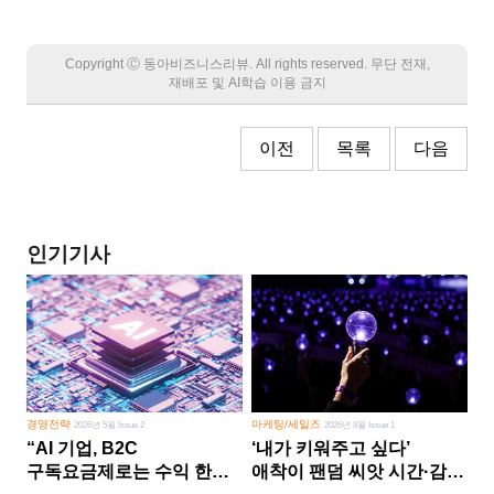
Copyright Ⓒ 동아비즈니스리뷰. All rights reserved. 무단 전재,
재배포 및 AI학습 이용 금지
이전
목록
다음
인기기사
경영전략
마케팅/세일즈
2026년 5월 Issue 2
2026년 8월 Issue 1
“AI 기업, B2C
‘내가 키워주고 싶다’
구독요금제로는 수익 한계
애착이 팬덤 씨앗 시간·감정