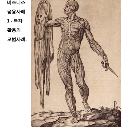
비즈니스
응용사례
1 -
촉각
활용의
모범사례
,