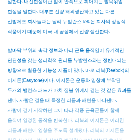
말한다
.
내전현상이란 발이 안쪽으로 휘어지는 발목꺾임
현상을 말한다
.
대부분 전량 해외생산하고 있는 다른
신발제조 회사들과는 달리 뉴발란스
990
은 회사의 상징적
작품이기 때문에 미국 내 공장에서 전량 생산한다
.
발바닥 부위의 촉각 정보와 다리 근육 움직임이 유기적인
연관성을 갖는 생리학적 원리를 뉴발란스와는 정반대되는
방향으로 활용한 기능성 제품이 있다
.
바로 리복
(Reebok)
의
이지톤
(Easytone)
이다
.
이지톤은 운동화 밑창에 부착된
두개의 밸런스 패드가 마치 짐볼 위에서 걷는 것 같은 효과를
낸다
.
사람은 걸을 때 특정한 리듬과 패턴을 나타낸다
.
사람이 걷기 시작하면 그에 따라 각종 근육군들이 함께
움직여 일정한 동작을 반복한다
.
리복의 이지톤은 이러한
리듬과 패턴에 영향을 주도록 설계됐다
.
리복의 이지톤을