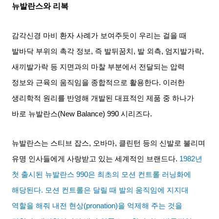
뉴발란스와 리복
감각신경 마비 환자 사례가 보여주듯이 우리는 걸을 때
발바닥 부위의 촉각 정보
,
즉 발뒤꿈치
,
발 외측
,
엄지발가락
,
새끼발가락 등 지면과의 마찰 부분에서 전달되는 압력
정보와 근육의 움직임을 종합적으로 활용한다
.
이러한
생리학적 원리를 반영해 개발된 대표적인 제품 중 하나가
바로 뉴발란스
(New Balance) 990
시리즈다
.
뉴발란스는 스티브 잡스
,
오바마
,
클린턴 등의 신발로 불리며
유명 인사들에게 사랑받고 있는 세계적인 브랜드다
.
1982
년
첫 출시된 뉴발란스
990
은 최초의 모션 컨트롤 러닝화에
해당된다
.
모션 컨트롤은 달릴 때 발의 움직임에 지지대
역할을 해줘 내전 현상
(pronation)
을 억제해 주는 것을