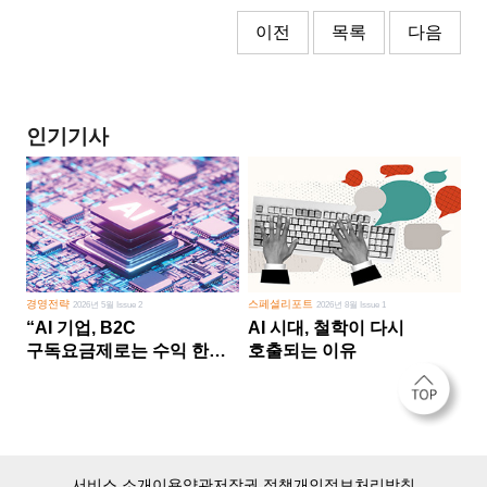
이전
목록
다음
인기기사
경영전략
스페셜리포트
2026년 5월 Issue 2
2026년 8월 Issue 1
“AI 기업, B2C
AI 시대, 철학이 다시
구독요금제로는 수익 한계
호출되는 이유
다른 사업 없이 AI 성장에만
의존 땐 위기”
서비스 소개
이용약관
저작권 정책
개인정보처리방침