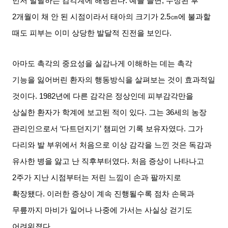
먼저 발달하는 감각계에 해당된다
.
예를 들면
,
수정된 후
2
개월이 채 안 된 시점이라서 태아의 크기가
2.5
㎝에 불과할
때도 피부는 이미 상당한 발달적 진전을 보인다
.
아마도 촉각의 중요성을 실감나게 이해하는 데는 촉각
기능을 잃어버린 환자의 행동방식을 살펴보는 것이 효과적일
것이다
. 1982
년에 다른 감각은 정상인데 피부감각만을
상실한 환자가 학계에 보고된 적이 있다
.
그는
36
세의 농장
관리인으로서
‘
다트던지기
’
챔피언 기록 보유자였다
.
그가
다리와 발 부위에서 처음으로 이상 감각을 느낀 것은 독감과
유사한 병을 앓고 난 직후부터였다
.
처음 증상이 나타나고
2
주가 지난 시점부터는 저린 느낌이 손과 팔까지로
확장됐다
.
이러한 증상이 계속 진행될수록 점차 손목과
무릎까지 마비가 일어나 나중에 가서는 사실상 걷기도
어려워졌다
.