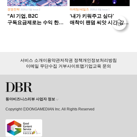
경영전략
마케팅/세일즈
2026년 5월 Issue 2
2026년 8월 Issue 1
“AI 기업, B2C
‘내가 키워주고 싶다’
구독요금제로는 수익 한계
애착이 팬덤 씨앗 시간·감정
다른 사업 없이 AI 성장에만
쏟다 보면 ‘정체성
의존 땐 위기”
공동체’로
서비스 소개
이용약관
저작권 정책
개인정보처리방침
이메일 무단수집 거부
사이트맵
기업교육 문의
동아비즈니스리뷰 사업자 정보
Copyright ⒸDONGAMEDIAN Inc. All Rights Reserved
회원 가입만 해도, DBR 월정액 서비스 첫 달 무료!
15,000여 건의 DBR 콘텐츠를
무제한으로 이용
하세요.
첫 달 무제한 이용