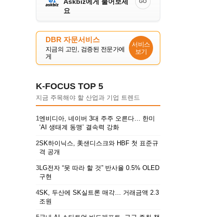
Askbiz에게 물어보세
GO
요
DBR 자문서비스
서비스
지금의 고민, 검증된 전문가에
보기
게
K-FOCUS TOP 5
지금 주목해야 할 산업과 기업 트렌드
1
엔비디아, 네이버 3대 주주 오른다… 한미
‘AI 생태계 동맹’ 결속력 강화
2
SK하이닉스, 美샌디스크와 HBF 첫 표준규
격 공개
3
LG전자 “못 따라 할 것” 반사율 0.5% OLED
구현
4
SK, 두산에 SK실트론 매각… 거래금액 2.3
조원