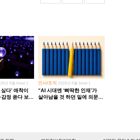
인사/조직
026년 8월 Issue 1
2026년 6월 Issue 1
 싶다’ 애착이
“AI 시대엔 ‘삐딱한 인재’가
·감정 쏟다 보면
살아남을 것 하던 일에 의문
’로
던지고 새 문제 발굴해야”