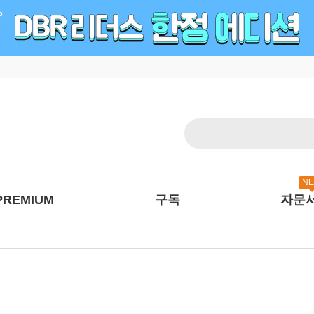
N
PREMIUM
구독
자문