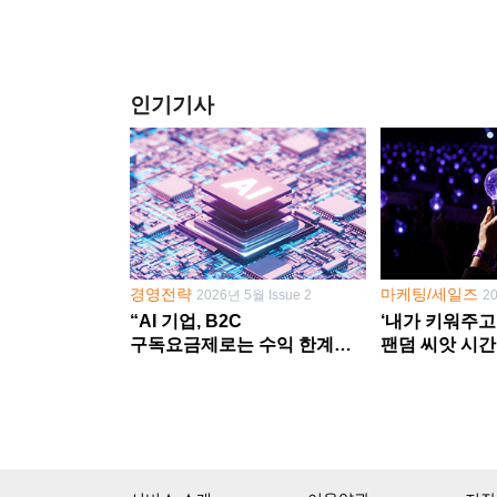
인기기사
경영전략
마케팅/세일즈
2026년 5월 Issue 2
2
“AI 기업, B2C
‘내가 키워주고
구독요금제로는 수익 한계
팬덤 씨앗 시간
다른 사업 없이 AI 성장에만
‘정체성 공동체
의존 땐 위기”