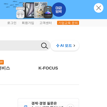
로그인
회원가입
고객센터
기업교육 문의
|
|
|
AI 모드
EW
서비스
K-FOCUS
경제·경영 질문은