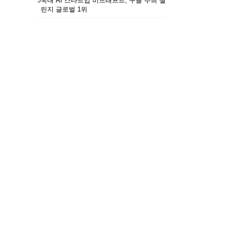
5
국내 AI 스타트업 비드래프트, 구글 주최 챌
린지 글로벌 1위