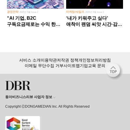
경영전략
마케팅/세일즈
2026년 5월 Issue 2
2026년 8월 Issue 1
“AI 기업, B2C
‘내가 키워주고 싶다’
구독요금제로는 수익 한계
애착이 팬덤 씨앗 시간·감정
다른 사업 없이 AI 성장에만
쏟다 보면 ‘정체성
의존 땐 위기”
공동체’로
서비스 소개
이용약관
저작권 정책
개인정보처리방침
이메일 무단수집 거부
사이트맵
기업교육 문의
동아비즈니스리뷰 사업자 정보
Copyright ⒸDONGAMEDIAN Inc. All Rights Reserved
회원 가입만 해도, DBR 월정액 서비스 첫 달 무료!
15,000여 건의 DBR 콘텐츠를
무제한으로 이용
하세요.