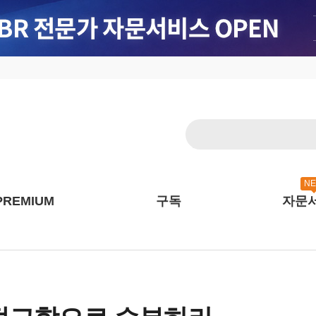
N
PREMIUM
구독
자문