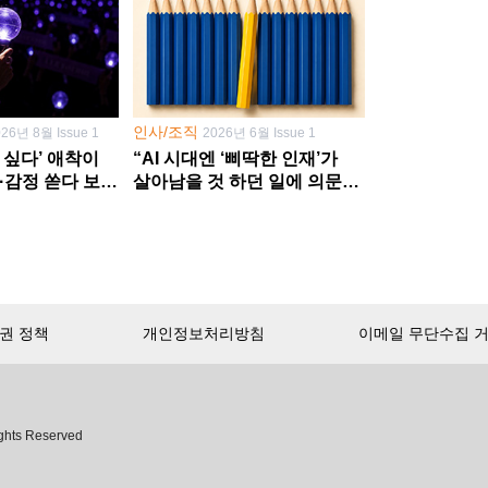
인사/조직
026년 8월 Issue 1
2026년 6월 Issue 1
 싶다’ 애착이
“AI 시대엔 ‘삐딱한 인재’가
·감정 쏟다 보면
살아남을 것 하던 일에 의문
’로
던지고 새 문제 발굴해야”
권 정책
개인정보처리방침
이메일 무단수집 
서비스 첫 달 무료!
ghts Reserved
무제한으로 이용
하세요.