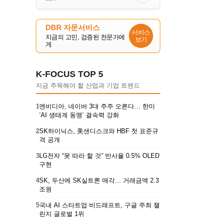
DBR 자문서비스
서비스
지금의 고민, 검증된 전문가에
보기
게
K-FOCUS TOP 5
지금 주목해야 할 산업과 기업 트렌드
1
엔비디아, 네이버 3대 주주 오른다… 한미
‘AI 생태계 동맹’ 결속력 강화
2
SK하이닉스, 美샌디스크와 HBF 첫 표준규
격 공개
3
LG전자 “못 따라 할 것” 반사율 0.5% OLED
구현
4
SK, 두산에 SK실트론 매각… 거래금액 2.3
조원
5
국내 AI 스타트업 비드래프트, 구글 주최 챌
린지 글로벌 1위