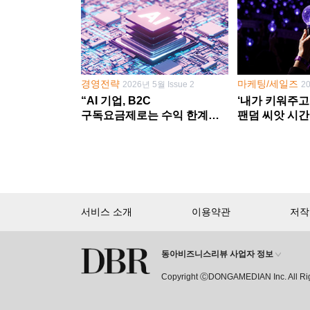
경영전략
마케팅/세일즈
2026년 5월 Issue 2
2
“AI 기업, B2C
‘내가 키워주고
구독요금제로는 수익 한계
팬덤 씨앗 시간
다른 사업 없이 AI 성장에만
‘정체성 공동체
의존 땐 위기”
서비스 소개
이용약관
저작
동아비즈니스리뷰 사업자 정보
회원 가입만 해도, DBR 월정액 
Copyright ⒸDONGAMEDIAN Inc. All Ri
15,000여 건의 DBR 콘텐츠를