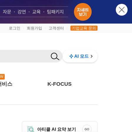
로그인
회원가입
고객센터
기업교육 문의
|
|
|
AI 모드
EW
서비스
K-FOCUS
아티클 AI 요약 보기
GO