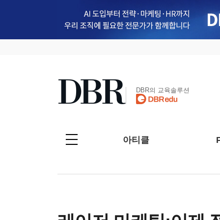
DBR의 교육솔루션
아티클