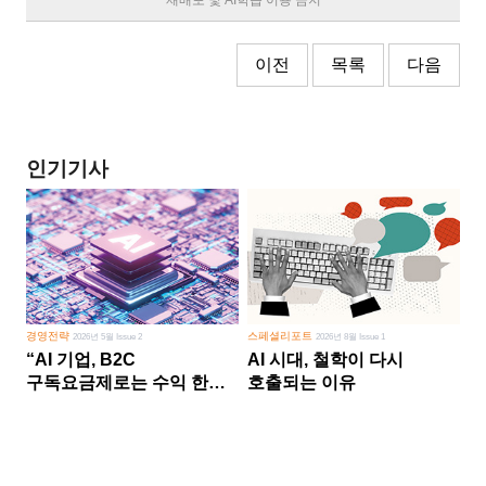
재배포 및 AI학습 이용 금지
이전
목록
다음
인기기사
경영전략
스페셜리포트
2026년 5월 Issue 2
2026년 8월 Issue 1
“AI 기업, B2C
AI 시대, 철학이 다시
구독요금제로는 수익 한계
호출되는 이유
다른 사업 없이 AI 성장에만
의존 땐 위기”