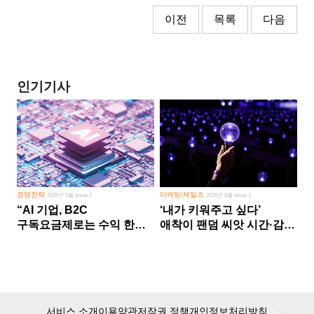
이전
목록
다음
인기기사
경영전략
마케팅/세일즈
2026년 5월 Issue 2
2026년 8월 Issue 1
“AI 기업, B2C
‘내가 키워주고 싶다’
구독요금제로는 수익 한계
애착이 팬덤 씨앗 시간·감정
다른 사업 없이 AI 성장에만
쏟다 보면 ‘정체성
의존 땐 위기”
공동체’로
서비스 소개
이용약관
저작권 정책
개인정보처리방침