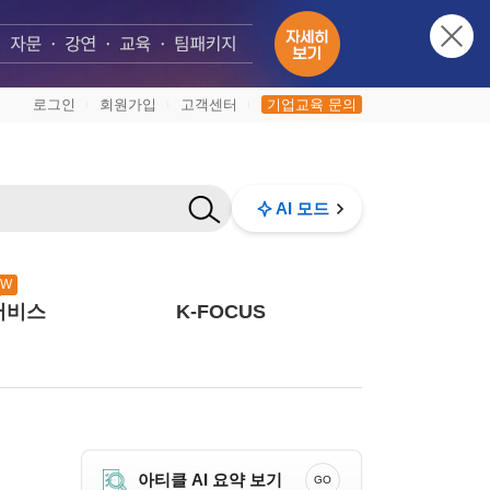
로그인
회원가입
고객센터
기업교육 문의
|
|
|
AI 모드
EW
서비스
K-FOCUS
아티클 AI 요약 보기
GO