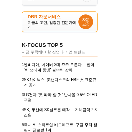
DBR 자문서비스
자문
지금의 고민, 검증된 전문가에
요청
게
K-FOCUS TOP 5
지금 주목해야 할 산업과 기업 트렌드
1
엔비디아, 네이버 3대 주주 오른다… 한미
‘AI 생태계 동맹’ 결속력 강화
2
SK하이닉스, 美샌디스크와 HBF 첫 표준규
격 공개
3
LG전자 “못 따라 할 것” 반사율 0.5% OLED
구현
4
SK, 두산에 SK실트론 매각… 거래금액 2.3
조원
5
국내 AI 스타트업 비드래프트, 구글 주최 챌
린지 글로벌 1위