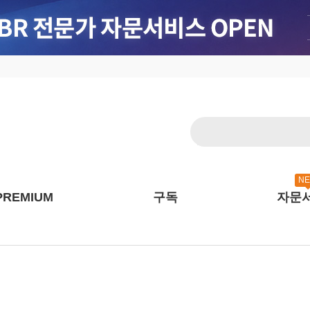
N
PREMIUM
구독
자문