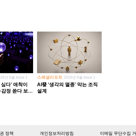
스페셜리포트
026년 8월 Issue 1
2026년 8월 Issue 1
 싶다’ 애착이
AI發 ‘생각의 멸종’ 막는 조직
·감정 쏟다 보면
설계
’로
권 정책
개인정보처리방침
이메일 무단수집 