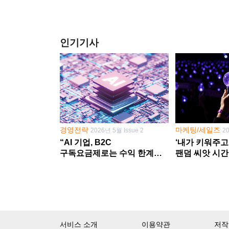
인기기사
경영전략
마케팅/세일즈
2026년 5월 Issue 2
2
“AI 기업, B2C
‘내가 키워주고
구독요금제로는 수익 한계
팬덤 씨앗 시간
다른 사업 없이 AI 성장에만
‘정체성 공동체
의존 땐 위기”
서비스 소개
이용약관
저작