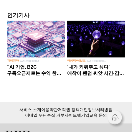
인기기사
경영전략
마케팅/세일즈
2026년 5월 Issue 2
2026년 8월 Issue 1
“AI 기업, B2C
‘내가 키워주고 싶다’
구독요금제로는 수익 한계
애착이 팬덤 씨앗 시간·감정
다른 사업 없이 AI 성장에만
쏟다 보면 ‘정체성
의존 땐 위기”
공동체’로
서비스 소개
이용약관
저작권 정책
개인정보처리방침
이메일 무단수집 거부
사이트맵
기업교육 문의