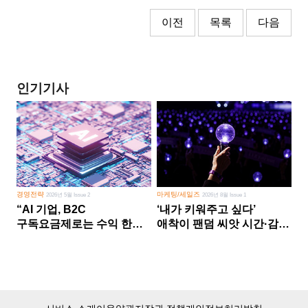
이전
목록
다음
인기기사
경영전략
마케팅/세일즈
2026년 5월 Issue 2
2026년 8월 Issue 1
“AI 기업, B2C
‘내가 키워주고 싶다’
구독요금제로는 수익 한계
애착이 팬덤 씨앗 시간·감정
다른 사업 없이 AI 성장에만
쏟다 보면 ‘정체성
의존 땐 위기”
공동체’로