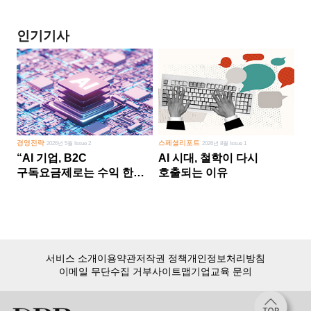
인기기사
경영전략
스페셜리포트
2026년 5월 Issue 2
2026년 8월 Issue 1
“AI 기업, B2C
AI 시대, 철학이 다시
구독요금제로는 수익 한계
호출되는 이유
다른 사업 없이 AI 성장에만
의존 땐 위기”
서비스 소개
이용약관
저작권 정책
개인정보처리방침
이메일 무단수집 거부
사이트맵
기업교육 문의