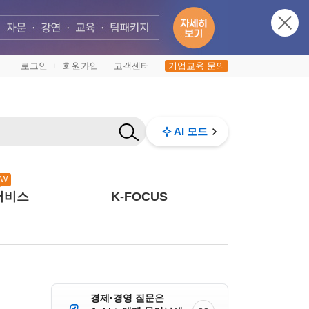
로그인
회원가입
고객센터
기업교육 문의
|
|
|
AI 모드
EW
서비스
K-FOCUS
경제·경영 질문은