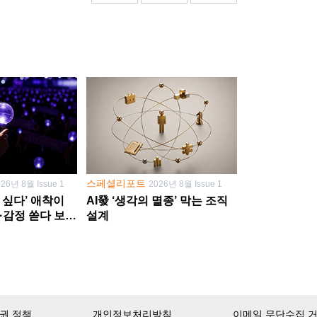
스페셜리포트
026년 8월 Issue 1
2026년 8월 Issue 1
 싶다’ 애착이
AI發 ‘생각의 멸종’ 막는 조직
·감정 쏟다 보면
설계
’로
권 정책
개인정보처리방침
이메일 무단수집 