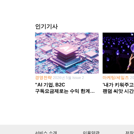
인기기사
경영전략
마케팅/세일즈
2026년 5월 Issue 2
2
“AI 기업, B2C
‘내가 키워주고
구독요금제로는 수익 한계
팬덤 씨앗 시간
다른 사업 없이 AI 성장에만
‘정체성 공동체
의존 땐 위기”
서비스 소개
이용약관
저작