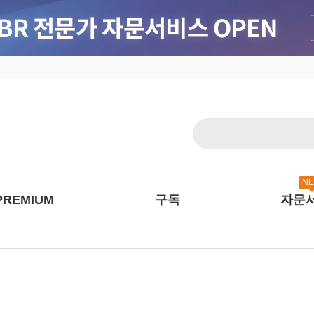
N
PREMIUM
구독
자문