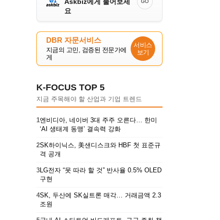
Askbiz에게 물어보세
GO
요
DBR 자문서비스
서비스
지금의 고민, 검증된 전문가에
보기
게
K-FOCUS TOP 5
지금 주목해야 할 산업과 기업 트렌드
1
엔비디아, 네이버 3대 주주 오른다… 한미
‘AI 생태계 동맹’ 결속력 강화
2
SK하이닉스, 美샌디스크와 HBF 첫 표준규
격 공개
3
LG전자 “못 따라 할 것” 반사율 0.5% OLED
구현
4
SK, 두산에 SK실트론 매각… 거래금액 2.3
조원