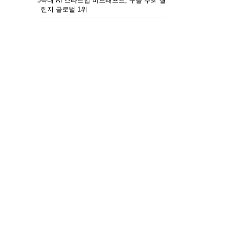
5
국내 AI 스타트업 비드래프트, 구글 주최 챌
린지 글로벌 1위