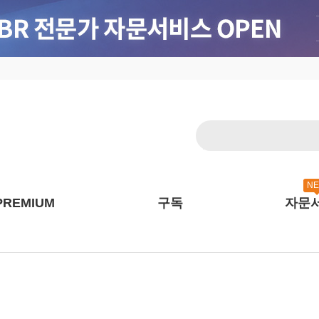
N
PREMIUM
구독
자문