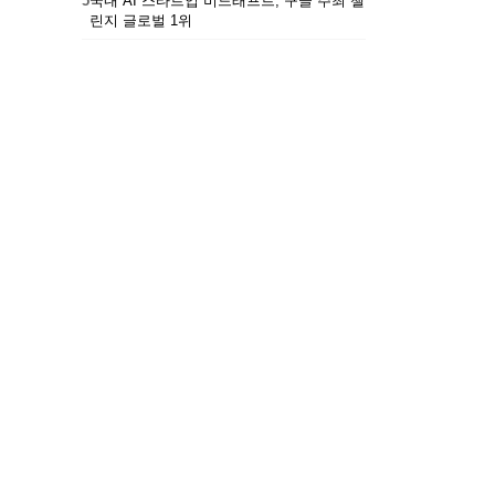
5
국내 AI 스타트업 비드래프트, 구글 주최 챌
린지 글로벌 1위