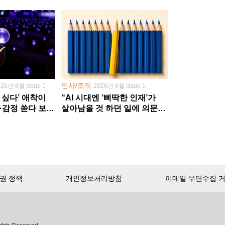
인사/조직
026년 8월 Issue 1
2026년 6월 Issue 1
 싶다’ 애착이
“AI 시대엔 ‘삐딱한 인재’가
·감정 쏟다 보면
살아남을 것 하던 일에 의문
’로
던지고 새 문제 발굴해야”
권 정책
개인정보처리방침
이메일 무단수집 
서비스 첫 달 무료!