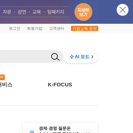
로그인
회원가입
고객센터
기업교육 문의
|
|
|
AI 모드
EW
서비스
K-FOCUS
경제·경영 질문은