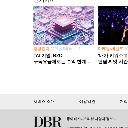
경영전략
마케팅/세일즈
2026년 5월 Issue 2
2
“AI 기업, B2C
‘내가 키워주고
구독요금제로는 수익 한계
팬덤 씨앗 시간
다른 사업 없이 AI 성장에만
‘정체성 공동체
의존 땐 위기”
서비스 소개
이용약관
저작
동아비즈니스리뷰 사업자 정보
회원 가입만 해도, DBR 월정액 