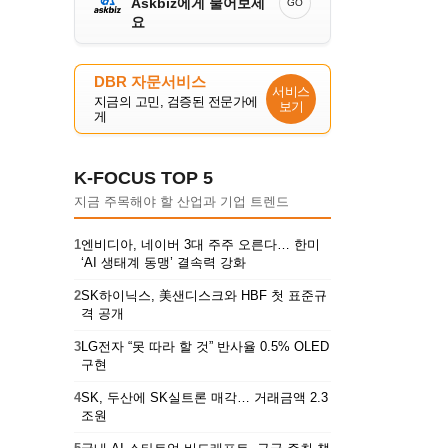
Askbiz에게 물어보세
GO
요
DBR 자문서비스
서비스
지금의 고민, 검증된 전문가에
보기
게
K-FOCUS TOP 5
지금 주목해야 할 산업과 기업 트렌드
1
엔비디아, 네이버 3대 주주 오른다… 한미
‘AI 생태계 동맹’ 결속력 강화
2
SK하이닉스, 美샌디스크와 HBF 첫 표준규
격 공개
3
LG전자 “못 따라 할 것” 반사율 0.5% OLED
구현
4
SK, 두산에 SK실트론 매각… 거래금액 2.3
조원