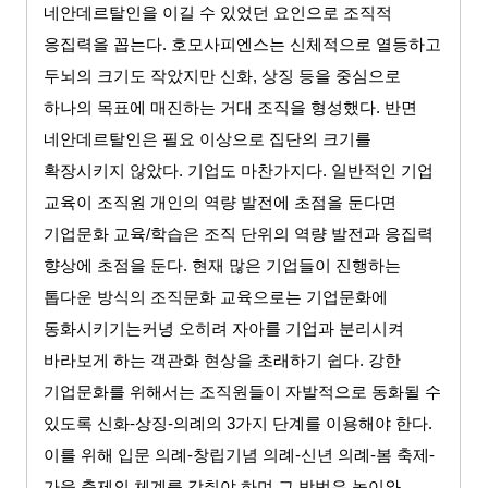
네안데르탈인을 이길 수 있었던 요인으로 조직적
응집력을 꼽는다
.
호모사피엔스는 신체적으로 열등하고
두뇌의 크기도 작았지만 신화
,
상징 등을 중심으로
하나의 목표에 매진하는 거대 조직을 형성했다
.
반면
네안데르탈인은 필요 이상으로 집단의 크기를
확장시키지 않았다
.
기업도 마찬가지다
.
일반적인 기업
교육이 조직원 개인의 역량 발전에 초점을 둔다면
기업문화 교육
/
학습은 조직 단위의 역량 발전과 응집력
향상에 초점을 둔다
.
현재 많은 기업들이 진행하는
톱다운 방식의 조직문화 교육으로는 기업문화에
동화시키기는커녕 오히려 자아를 기업과 분리시켜
바라보게 하는 객관화 현상을 초래하기 쉽다
.
강한
기업문화를 위해서는 조직원들이 자발적으로 동화될 수
있도록 신화
-
상징
-
의례의
3
가지 단계를 이용해야 한다
.
이를 위해 입문 의례
-
창립기념 의례
-
신년 의례
-
봄 축제
-
가을 축제의 체계를 갖춰야 하며 그 방법은 놀이와