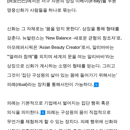
(
阿里巴巴
)
에서는 서구 자본의 상징 이베이
(e-bay)
를 누른
영웅신화가 사람들을 하나로 묶는다
.
신화는 그 자체로는
‘
몸을 얻지 못한다
’.
상징을 통해 형태를
갖춘다
.
뉴발란스는
‘New Balance -
새로운 균형의 창조자
’
로
,
아모레퍼시픽은
‘Asian Beauty Creator’
로서
,
알리바바는
‘“
열려라 참깨
”
를 외치며 세계의 문을 여는 알리바바
’
라는
상징으로 신화가 계시하는 소명이 형태를 얻는다
.
그리고
그것이
‘
집단 구성원의 살아 있는 몸에 들어가기 위해서는
’
의례
(ritual)
라는 장치를 통해서만이 가능하다
.
5
의례는 기본적으로 기업에서 벌어지는 집단 행위 혹은
의식을 의미한다
.
의례는 구성원의 몸이 직접적으로
6
무언가를 체험하게 할 수 있는 장치다
.
의례 행위에 신화와