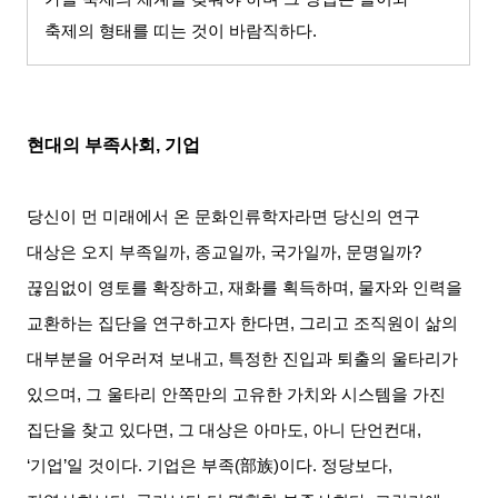
축제의 형태를 띠는 것이 바람직하다
.
현대의 부족사회
,
기업
당신이 먼 미래에서 온 문화인류학자라면 당신의 연구
대상은 오지 부족일까
,
종교일까
,
국가일까
,
문명일까
?
끊임없이 영토를 확장하고
,
재화를 획득하며
,
물자와 인력을
교환하는 집단을 연구하고자 한다면
,
그리고 조직원이 삶의
대부분을 어우러져 보내고
,
특정한 진입과 퇴출의 울타리가
있으며
,
그 울타리 안쪽만의 고유한 가치와 시스템을 가진
집단을 찾고 있다면
,
그 대상은 아마도
,
아니 단언컨대
,
‘
기업
’
일 것이다
.
기업은 부족
(
部族
)
이다
.
정당보다
,