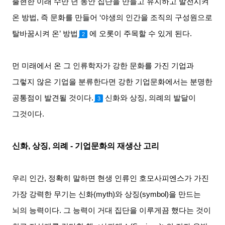
출현한 이래 수만 년 동안 집단을 만들고 유지하고 발전시켜
온 방법
,
즉 문화를 만들어
‘
야생의 인간을 조직의 구성원으로
탈바꿈시켜 온
’
방법
에 오롯이 주목할 수 있게 된다
.
2
먼 미래에서 온 그 인류학자가 강한 문화를 가진 기업과
그렇지 않은 기업을 분류한다면 강한 기업문화에서는 분명한
공통점이 발견될 것이다
.
신화와 상징
,
의례의 발달이
3
그것이다
.
신화
,
상징
,
의례
-
기업문화의 재생산 고리
우리 인간
,
정확히 말하면 현생 인류인 호모사피엔스가 가진
가장 강력한 무기는 신화
(myth)
와 상징
(symbol)
을 만드는
뇌의 능력이다
.
그 능력이 거대 집단을 이루게끔 했다는 것이