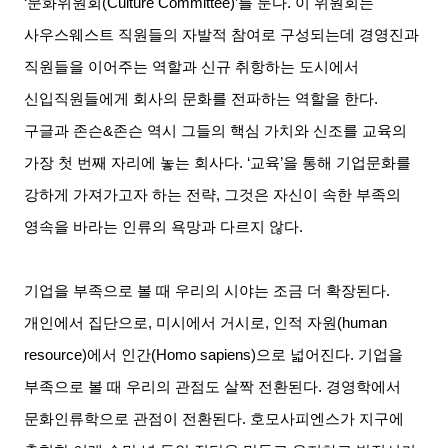
‘
문화위원회
(Culture Committee)’
를 둔다
.
이 위원회는
사우스웨스트 직원들의 자발적 참여로 구성되는데 경영진과
직원들을 이어주는 역할과 신규 취항하는 도시에서
신입직원들에게 회사의 문화를 전파하는 역할을 한다
.
구글과 존슨
&
존슨 역시 그들의 핵심 가치와 신조를 교육의
가장 첫 번째 자리에 놓는 회사다
. ‘
교육
’
을 통해 기업문화를
강하게 가져가고자 하는 전략
,
그것은 자신이 속한 부족의
영속을 바라는 인류의 욕망과 다르지 않다
.
기업을 부족으로 볼 때 우리의 시야는 조금 더 확장된다
.
개인에서 집단으로
,
미시에서 거시로
,
인적 자원
(human
resource)
에서 인간
(Homo sapiens)
으로 넓어진다
.
기업을
부족으로 볼 때 우리의 관점도 살짝 전환된다
.
경영학에서
문화인류학으로 관점이 전환된다
.
호모사피엔스가 지구에