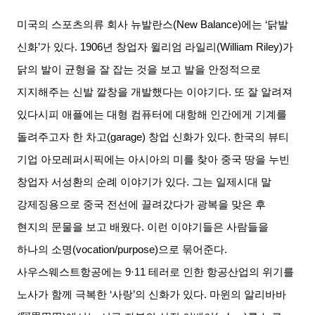
미국의 스포츠의류 회사 뉴발란스
(New Balance)
에는
‘
닭발
신화
’
가 있다
. 1906
년 창업자 윌리엄 라일리
(William Riley)
가
닭의 발이 균형을 잘 잡는 것을 보고 발을 안정적으로
지지해주는 신발 깔창을 개발했다는 이야기다
.
또 잘 알려져
있다시피 애플에는 대형 컴퓨터에 대항해 인간에게 기계를
돌려주고자 한 차고
(garage)
창업 신화가 있다
.
한국의 뷰티
기업 아모레퍼시픽에는 아시아의 미를 찾아 중국 땅을 누빈
창업자 서성환의 순례 이야기가 있다
.
그는 일제시대 말
강제징용으로 중국 전선에 끌려갔다가 광복을 맞은 후
현지의 문물을 보고 배웠다
.
이런 이야기들은 사람들을
하나의 소명
(vocation/purpose)
으로 묶어준다
.
사우스웨스트항공에는
9·11
테러로 인한 항공산업의 위기를
노사가 함께 극복한
‘
사랑
’
의 신화가 있다
.
마윈의 알리바바