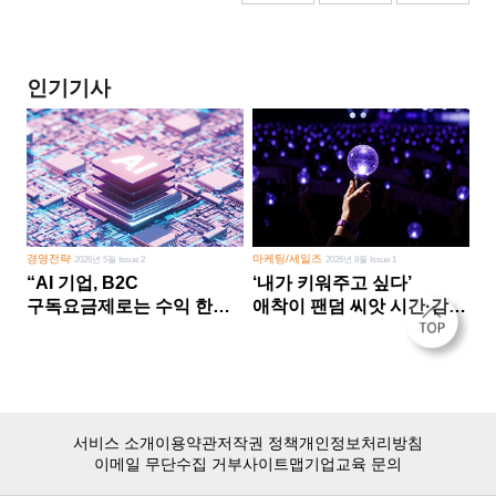
인기기사
경영전략
마케팅/세일즈
2026년 5월 Issue 2
2026년 8월 Issue 1
“AI 기업, B2C
‘내가 키워주고 싶다’
구독요금제로는 수익 한계
애착이 팬덤 씨앗 시간·감정
다른 사업 없이 AI 성장에만
쏟다 보면 ‘정체성
의존 땐 위기”
공동체’로
서비스 소개
이용약관
저작권 정책
개인정보처리방침
이메일 무단수집 거부
사이트맵
기업교육 문의