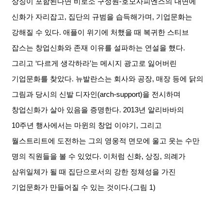
상징이 포함된다면 비로소 구성원
-
호모사피엔스의 내면에
신화가 자리잡고
,
집단의 규범을 습득해가며
,
기업문화는
강해질 수 있다
.
애플이 위기에 처했을 때 복귀한 스티브
잡스는 창업신화와 존재 이유를 설파하는 연설을 했다
.
그리고
‘
다르게 생각하라
’
는 메시지 광고로 잃어버린
기업문화를 찾았다
.
뉴발란스는 회사와 공장
,
매장 등에 닭의
그림과 당시의 신발 디자인
(arch-support)
을 전시하며
창업신화가 살아 있음을 증명한다
. 2013
년 알리바바의
10
주년 행사에서는 마윈의 창업 이야기
,
그리고
월스트리트에 도전하는 그의 영웅적 면모에 울고 웃는 수만
명의 직원들을 볼 수 있었다
.
이처럼 신화
,
상징
,
의례가
삼위일체가 될 때 집단으로서의 강한 정체성을 가진
기업문화가 만들어질 수 있는 것이다
.(
그림
1)