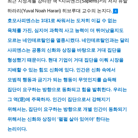
최근 지성계를 강타한 책
<
사피엔스
(Sapiens)>
의 저자 유발
하라리
(Yuval Noah Harari)
히브루대 교수의 논지다
.
4
호모사피엔스는
1
대
1
로 싸워서는 도저히 이길 수 없는
육체를 가진
,
심지어 과학적 사고 능력이 더 뛰어났을지도
모르는 네안데르탈인을 멸종시켰다
.
네안데르탈인과는 달리
사피엔스는 공통의 신화와 상징을 바탕으로 거대 집단을
형성했기 때문이다
.
현대 기업이 거대 집단을 이뤄 시장을
지배할 수 있는 힘도 신화에 있다
.
인간은 신화 속에서
모범적 행동과 금기가 되는 행동이 무엇인지를 습득해
집단이 요구하는 방향으로 동화되고 힘을 발휘한다
.
우리는
그 역
(
逆
)
에 주목하자
.
인간이 집단으로서 강해지기
위해서는
,
집단이 요구하는 방향으로 개별 인간이 동화되기
위해서는 신화와 상징이
‘
펄펄 살아 있어야
’
한다는
논리이다
.