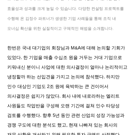
효율성과 성과를 크게 높일 수 있습니다
.
다양한 컨설팅 프로젝트를
수행해 온 김정수 파트너가 생생한 기업 사례들을 통해 조직 내
오너십 확산을 위한 실질적이고 구체적인 해법을 소개합니다
.
한번은 국내 대기업의 회장님과
M&A
에 대해 논의할 기회가
있었다
.
한 기업을 매출 수십조 원을 거두는 거대 기업으로
키워내신 분이니 사업에 대한 의사결정이 얼마나 논리적이고
냉정할까 하는 선입견을 가지고 논의에 참석했다
.
하지만
인수 대상인 기업도
2
조 원에 육박하는 큰 건이어서
의사결정은 쉽지가 않았다
.
회사 내에 내로라하는 엘리트
사원들도 작업반을 구성해 오랜 기간에 걸쳐 인수 타당성
검토를 수행했다
.
향후
5
년 동안 관련 산업의 성장 가능성과
경쟁 구도에 대한 분석도 했고
,
현재 나빠져 있는 회사의
재무 상황을 개선하기 위해 필요한 투자 금액도 산정했다
.