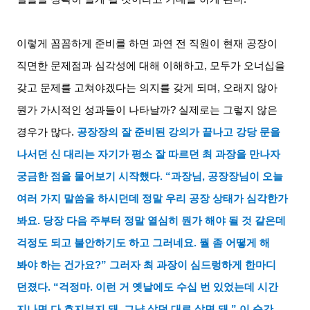
이렇게 꼼꼼하게 준비를 하면 과연 전 직원이 현재 공장이
직면한 문제점과 심각성에 대해 이해하고
,
모두가 오너십을
갖고 문제를 고쳐야겠다는 의지를 갖게 되며
,
오래지 않아
뭔가 가시적인 성과들이 나타날까
?
실제로는 그렇지 않은
경우가 많다
.
공장장의 잘 준비된 강의가 끝나고 강당 문을
나서던 신 대리는 자기가 평소 잘 따르던 최 과장을 만나자
궁금한 점을 물어보기 시작했다
. “
과장님
,
공장장님이 오늘
여러 가지 말씀을 하시던데 정말 우리 공장 상태가 심각한가
봐요
.
당장 다음 주부터 정말 열심히 뭔가 해야 될 것 같은데
걱정도 되고 불안하기도 하고 그러네요
.
뭘 좀 어떻게 해
봐야 하는 건가요
?”
그러자 최 과장이 심드렁하게 한마디
던졌다
. “
걱정마
.
이런 거 옛날에도 수십 번 있었는데 시간
지나면 다 흐지부지 돼
.
그냥 살던 대로 살면 돼
.”
이 순간