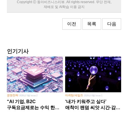
Copyright Ⓒ 동아비즈니스리뷰. All rights reserved. 무단 전재,
재배포 및 AI학습 이용 금지
이전
목록
다음
인기기사
경영전략
마케팅/세일즈
2026년 5월 Issue 2
2026년 8월 Issue 1
“AI 기업, B2C
‘내가 키워주고 싶다’
구독요금제로는 수익 한계
애착이 팬덤 씨앗 시간·감정
다른 사업 없이 AI 성장에만
쏟다 보면 ‘정체성
의존 땐 위기”
공동체’로