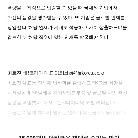
역량을 구체적으로 입증할 수 있을 때 국내외 기업에서
자신의 몸값을 평가받을 수 있다
.
또 기업은 글로벌 인재를
영입할 때 해당 인재가 제대로 적응하고 가치 창출하느냐를
검토한 뒤 해당 직위에 맞는 인재를 발굴해야 한다
.
최효진
HR
코리아 대표
0191choi@hrkorea.co.kr
최효진 대표는 연세대 법학과를 졸업하고
SK
그룹 회장실
비서실장과
SK
텔레콤 해외사업본부장 및 글로벌 사업 추진
실장을 역임했다
.
저서로는
<
다이나믹 코칭 리더십
> <
그들은 어떻게 회사가 원하는 인재가 되었을까
>
등이 있다
.
15,000개의 아티클을 제대로 즐기는 방법