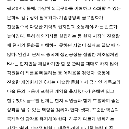
필요하다
.
둘째
,
다양한 외국문화를 이해하고 소화할 수 있는
문화적 감수성이 필요하다
.
기업경영의 글로벌화가
진행될수록 다양한 지역의 현지인과 소통해야 하는 빈도가
높아진다
.
특히 해외지사를 설립하는 등 현지 시장에 진출할
때 현지의 문화를 이해하지 못하면 사업이 실패로 끝날 때가
많다
.
인건비 문제로 중국에 생산공장을 설립한 제조업체인
B
사는 현지인을 채용하기만 할 뿐 관리를 제대로 하지 않아
직원들이 제품을 빼돌리는 등 어려움을 겪었다
.
중동에
진출한 게임회사인
C
사는 이슬람 문화에서 금기인 기독교와
마술 등의 내용이 포함된 게임을 출시했다가 손해만 입고
철수했다
.
글로벌 인재는 현지 직원들과 함께 호흡하며 좋은
성과를 낼 수 있는 역량을 갖춰야 한다
.
셋째
,
꾸준한 학습과
국제적인 감각을 유지해야 한다
.
하루가 다르게 변화하는
시장상황과 기술적 변화에 대응하려면 이러한 능력이 꼭