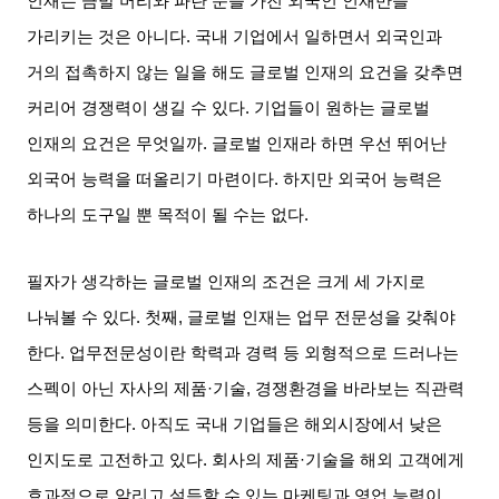
인재는 금발 머리와 파란 눈을 가진 외국인 인재만을
가리키는 것은 아니다
.
국내 기업에서 일하면서 외국인과
거의 접촉하지 않는 일을 해도 글로벌 인재의 요건을 갖추면
커리어 경쟁력이 생길 수 있다
.
기업들이 원하는 글로벌
인재의 요건은 무엇일까
.
글로벌 인재라 하면 우선 뛰어난
외국어 능력을 떠올리기 마련이다
.
하지만 외국어 능력은
하나의 도구일 뿐 목적이 될 수는 없다
.
필자가 생각하는 글로벌 인재의 조건은 크게 세 가지로
나눠볼 수 있다
.
첫째
,
글로벌 인재는 업무 전문성을 갖춰야
한다
.
업무전문성이란 학력과 경력 등 외형적으로 드러나는
스펙이 아닌 자사의 제품
·
기술
,
경쟁환경을 바라보는 직관력
등을 의미한다
.
아직도 국내 기업들은 해외시장에서 낮은
인지도로 고전하고 있다
.
회사의 제품
·
기술을 해외 고객에게
효과적으로 알리고 설득할 수 있는 마케팅과 영업 능력이