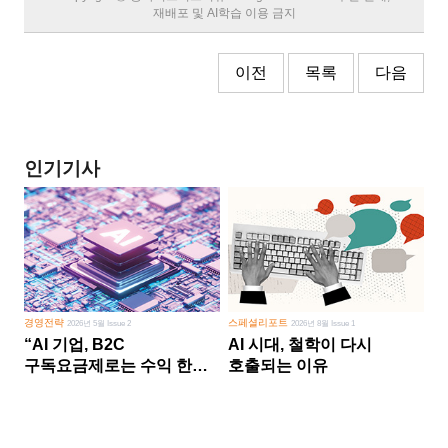
재배포 및 AI학습 이용 금지
이전
목록
다음
인기기사
경영전략
스페셜리포트
2026년 5월 Issue 2
2026년 8월 Issue 1
“AI 기업, B2C
AI 시대, 철학이 다시
구독요금제로는 수익 한계
호출되는 이유
다른 사업 없이 AI 성장에만
의존 땐 위기”