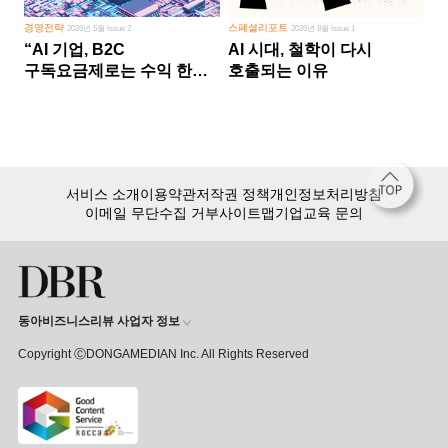
경영전략
스페셜리포트
2026년 5월 Issue 2
2026년 8월 Issue 1
“AI 기업, B2C
AI 시대, 철학이 다시
구독요금제로는 수익 한계
호출되는 이유
다른 사업 없이 AI 성장에만
의존 땐 위기”
서비스 소개
이용약관
저작권 정책
개인정보처리방침
이메일 무단수집 거부
사이트맵
기업교육 문의
동아비즈니스리뷰 사업자 정보
Copyright ⒸDONGAMEDIAN Inc. All Rights Reserved
회원 가입만 해도, DBR 월정액 서비스 첫 달 무료!
15,000여 건의 DBR 콘텐츠를
무제한으로 이용
하세요.
첫 달 무제한 이용