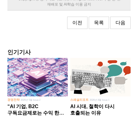
재배포 및 AI학습 이용 금지
이전
목록
다음
인기기사
경영전략
스페셜리포트
2026년 5월 Issue 2
2026년 8월 Issue 1
“AI 기업, B2C
AI 시대, 철학이 다시
구독요금제로는 수익 한계
호출되는 이유
다른 사업 없이 AI 성장에만
의존 땐 위기”