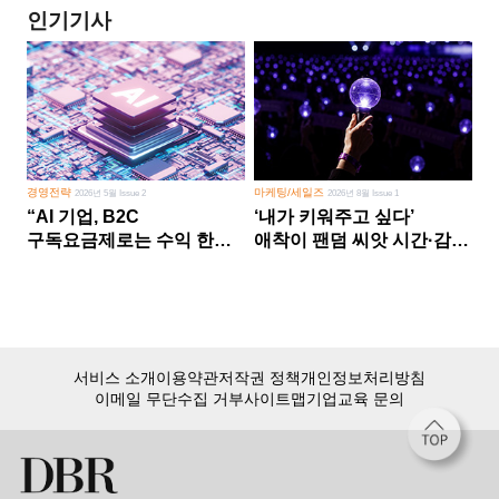
인기기사
경영전략
마케팅/세일즈
2026년 5월 Issue 2
2026년 8월 Issue 1
“AI 기업, B2C
‘내가 키워주고 싶다’
구독요금제로는 수익 한계
애착이 팬덤 씨앗 시간·감정
다른 사업 없이 AI 성장에만
쏟다 보면 ‘정체성
의존 땐 위기”
공동체’로
서비스 소개
이용약관
저작권 정책
개인정보처리방침
이메일 무단수집 거부
사이트맵
기업교육 문의