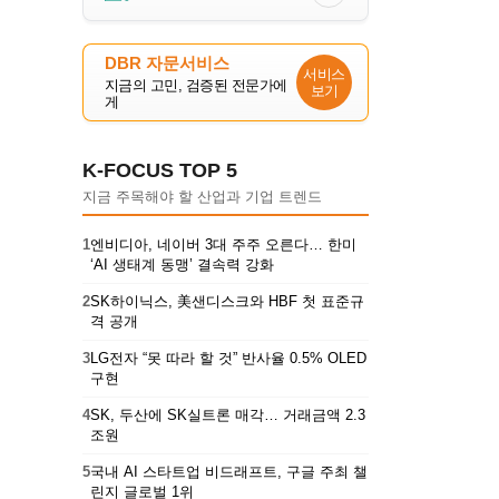
DBR 자문서비스
서비스
지금의 고민, 검증된 전문가에
보기
게
K-FOCUS TOP 5
지금 주목해야 할 산업과 기업 트렌드
1
엔비디아, 네이버 3대 주주 오른다… 한미
‘AI 생태계 동맹’ 결속력 강화
2
SK하이닉스, 美샌디스크와 HBF 첫 표준규
격 공개
3
LG전자 “못 따라 할 것” 반사율 0.5% OLED
구현
4
SK, 두산에 SK실트론 매각… 거래금액 2.3
조원
5
국내 AI 스타트업 비드래프트, 구글 주최 챌
린지 글로벌 1위