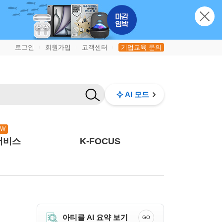
로그인
회원가입
고객센터
기업교육 문의
|
|
|
AI 모드
EW
서비스
K-FOCUS
아티클 AI 요약 보기
GO