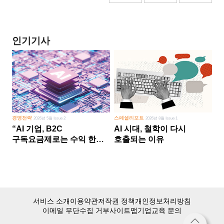
인기기사
경영전략
스페셜리포트
2026년 5월 Issue 2
2026년 8월 Issue 1
“AI 기업, B2C
AI 시대, 철학이 다시
구독요금제로는 수익 한계
호출되는 이유
다른 사업 없이 AI 성장에만
의존 땐 위기”
서비스 소개
이용약관
저작권 정책
개인정보처리방침
이메일 무단수집 거부
사이트맵
기업교육 문의