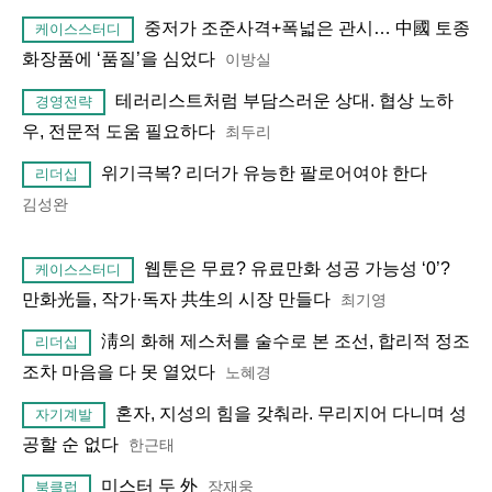
중저가 조준사격+폭넓은 관시… 中國 토종
케이스스터디
화장품에 ‘품질’을 심었다
이방실
테러리스트처럼 부담스러운 상대. 협상 노하
경영전략
우, 전문적 도움 필요하다
최두리
위기극복? 리더가 유능한 팔로어여야 한다
리더십
김성완
웹툰은 무료? 유료만화 성공 가능성 ‘0’?
케이스스터디
만화光들, 작가·독자 共生의 시장 만들다
최기영
淸의 화해 제스처를 술수로 본 조선, 합리적 정조
리더십
조차 마음을 다 못 열었다
노혜경
혼자, 지성의 힘을 갖춰라. 무리지어 다니며 성
자기계발
공할 순 없다
한근태
미스터 두 外
장재웅
북클럽