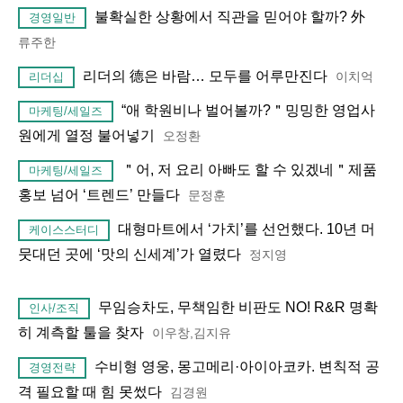
불확실한 상황에서 직관을 믿어야 할까? 外
경영일반
류주한
리더의 德은 바람… 모두를 어루만진다
이치억
리더십
“애 학원비나 벌어볼까?＂밍밍한 영업사
마케팅/세일즈
원에게 열정 불어넣기
오정환
＂어, 저 요리 아빠도 할 수 있겠네＂제품
마케팅/세일즈
홍보 넘어 ‘트렌드’ 만들다
문정훈
대형마트에서 ‘가치’를 선언했다. 10년 머
케이스스터디
뭇대던 곳에 ‘맛의 신세계’가 열렸다
정지영
무임승차도, 무책임한 비판도 NO! R&R 명확
인사/조직
히 계측할 툴을 찾자
이우창,김지유
수비형 영웅, 몽고메리·아이아코카. 변칙적 공
경영전략
격 필요할 때 힘 못썼다
김경원