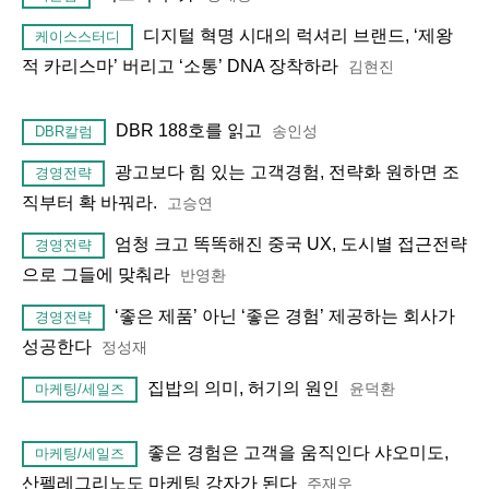
디지털 혁명 시대의 럭셔리 브랜드, ‘제왕
케이스스터디
적 카리스마’ 버리고 ‘소통’ DNA 장착하라
김현진
DBR 188호를 읽고
송인성
DBR칼럼
광고보다 힘 있는 고객경험, 전략화 원하면 조
경영전략
직부터 확 바꿔라.
고승연
엄청 크고 똑똑해진 중국 UX, 도시별 접근전략
경영전략
으로 그들에 맞춰라
반영환
‘좋은 제품’ 아닌 ‘좋은 경험’ 제공하는 회사가
경영전략
성공한다
정성재
집밥의 의미, 허기의 원인
윤덕환
마케팅/세일즈
좋은 경험은 고객을 움직인다 샤오미도,
마케팅/세일즈
산펠레그리노도 마케팅 강자가 된다
주재우