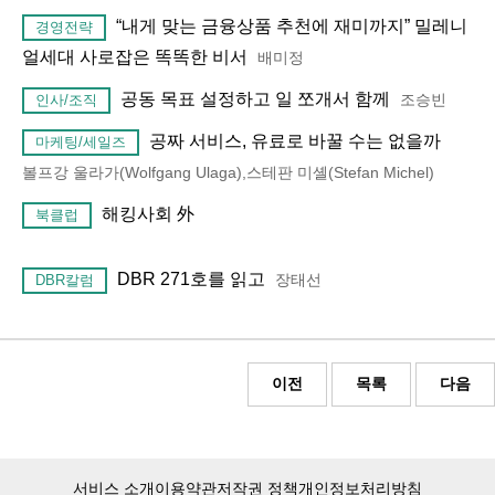
“내게 맞는 금융상품 추천에 재미까지” 밀레니
경영전략
얼세대 사로잡은 똑똑한 비서
배미정
공동 목표 설정하고 일 쪼개서 함께
조승빈
인사/조직
공짜 서비스, 유료로 바꿀 수는 없을까
마케팅/세일즈
볼프강 울라가(Wolfgang Ulaga),스테판 미셸(Stefan Michel)
해킹사회 外
북클럽
DBR 271호를 읽고
장태선
DBR칼럼
이전
목록
다음
서비스 소개
이용약관
저작권 정책
개인정보처리방침