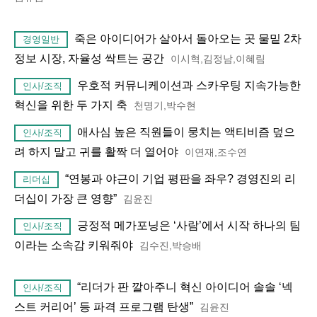
죽은 아이디어가 살아서 돌아오는 곳 물밑 2차
경영일반
정보 시장, 자율성 싹트는 공간
이시혁,김정남,이혜림
우호적 커뮤니케이션과 스카우팅 지속가능한
인사/조직
혁신을 위한 두 가지 축
천명기,박수현
애사심 높은 직원들이 뭉치는 액티비즘 덮으
인사/조직
려 하지 말고 귀를 활짝 더 열어야
이연재,조수연
“연봉과 야근이 기업 평판을 좌우? 경영진의 리
리더십
더십이 가장 큰 영향”
김윤진
긍정적 메가포닝은 ‘사람’에서 시작 하나의 팀
인사/조직
이라는 소속감 키워줘야
김수진,박승배
“리더가 판 깔아주니 혁신 아이디어 솔솔 ‘넥
인사/조직
스트 커리어’ 등 파격 프로그램 탄생”
김윤진