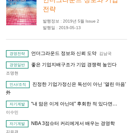
전략
발행정보 : 2019년 5월 Issue 2
발행일 : 2019-05-13
언더그라운드 정보와 신뢰 도약
김남국
경영전략
좋은 기업지배구조가 기업 경쟁력 높인다
경영일반
조명현
진정한 기업가정신은 독선이 아닌 ‘열린 마음’
인사/조직
外
“내 맘은 이게 아닌데” 후회한 적 있다면…
자기계발
이수민
NBA 3점슈터 커리에게서 배우는 경영학
자기계발
김유겸