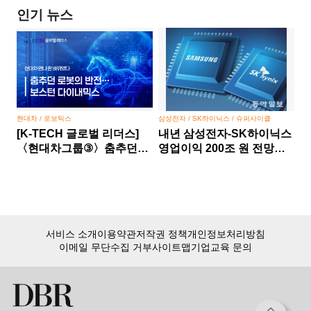
인기 뉴스
현대차 / 로보틱스
삼성전자 / SK하이닉스 / 슈퍼사이클
[K-TECH 글로벌 리더스]
내년 삼성전자-SK하이닉스
〈현대차그룹③〉춤추던
영업이익 200조 원 전망…
로봇의 반전… 보스턴
반도체 슈퍼사이클 본격화
다이내믹스, 현대차 만나 판
바뀌었다
서비스 소개
이용약관
저작권 정책
개인정보처리방침
이메일 무단수집 거부
사이트맵
기업교육 문의