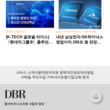
현대차 / 로보틱스
삼성전자 / SK하이닉스 / 슈퍼사이클
[K-TECH 글로벌 리더스]
내년 삼성전자-SK하이닉스
〈현대차그룹③〉춤추던
영업이익 200조 원 전망…
로봇의 반전… 보스턴
반도체 슈퍼사이클 본격화
다이내믹스, 현대차 만나 판
바뀌었다
서비스 소개
이용약관
저작권 정책
개인정보처리방침
이메일 무단수집 거부
사이트맵
기업교육 문의
동아비즈니스리뷰 사업자 정보