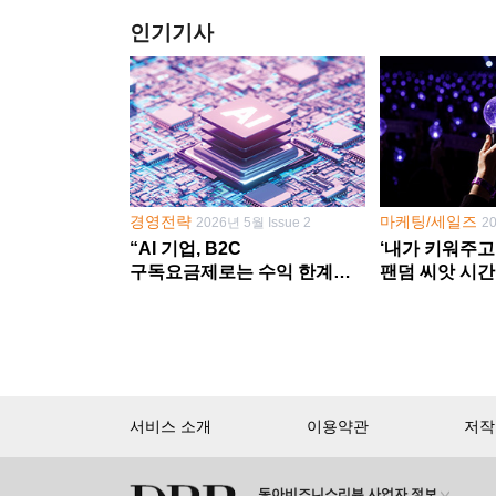
인기기사
경영전략
마케팅/세일즈
2026년 5월 Issue 2
2
“AI 기업, B2C
‘내가 키워주고
구독요금제로는 수익 한계
팬덤 씨앗 시간
다른 사업 없이 AI 성장에만
‘정체성 공동체
의존 땐 위기”
서비스 소개
이용약관
저작
동아비즈니스리뷰 사업자 정보