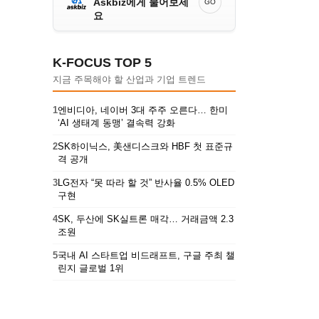
Askbiz에게 물어보세
GO
요
K-FOCUS TOP 5
지금 주목해야 할 산업과 기업 트렌드
1
엔비디아, 네이버 3대 주주 오른다… 한미
‘AI 생태계 동맹’ 결속력 강화
2
SK하이닉스, 美샌디스크와 HBF 첫 표준규
격 공개
3
LG전자 “못 따라 할 것” 반사율 0.5% OLED
구현
4
SK, 두산에 SK실트론 매각… 거래금액 2.3
조원
5
국내 AI 스타트업 비드래프트, 구글 주최 챌
린지 글로벌 1위