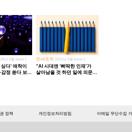
인사/조직
026년 8월 Issue 1
2026년 6월 Issue 1
 싶다’ 애착이
“AI 시대엔 ‘삐딱한 인재’가
·감정 쏟다 보면
살아남을 것 하던 일에 의문
’로
던지고 새 문제 발굴해야”
권 정책
개인정보처리방침
이메일 무단수집 