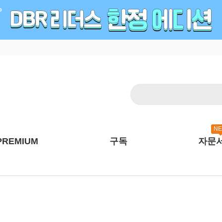
N
PREMIUM
구독
자문