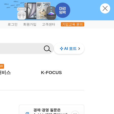
로그인
회원가입
고객센터
기업교육 문의
|
|
|
AI 모드
EW
서비스
K-FOCUS
경제·경영 질문은