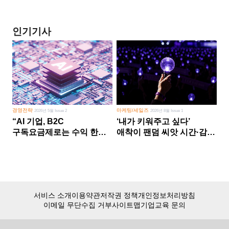
인기기사
경영전략
마케팅/세일즈
2026년 5월 Issue 2
2026년 8월 Issue 1
“AI 기업, B2C
‘내가 키워주고 싶다’
구독요금제로는 수익 한계
애착이 팬덤 씨앗 시간·감정
다른 사업 없이 AI 성장에만
쏟다 보면 ‘정체성
의존 땐 위기”
공동체’로
서비스 소개
이용약관
저작권 정책
개인정보처리방침
이메일 무단수집 거부
사이트맵
기업교육 문의