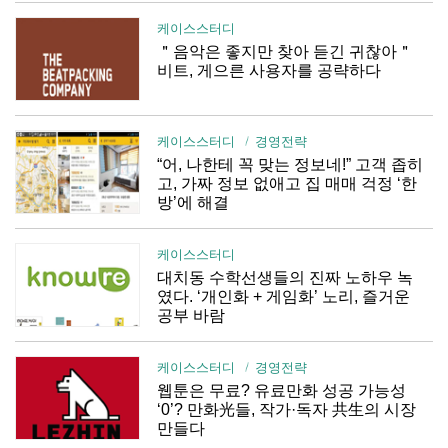
케이스스터디
＂음악은 좋지만 찾아 듣긴 귀찮아＂
비트, 게으른 사용자를 공략하다
케이스스터디
경영전략
“어, 나한테 꼭 맞는 정보네!” 고객 좁히
고, 가짜 정보 없애고 집 매매 걱정 ‘한
방’에 해결
케이스스터디
대치동 수학선생들의 진짜 노하우 녹
였다. ‘개인화 + 게임화’ 노리, 즐거운
공부 바람
케이스스터디
경영전략
웹툰은 무료? 유료만화 성공 가능성
‘0’? 만화光들, 작가·독자 共生의 시장
만들다