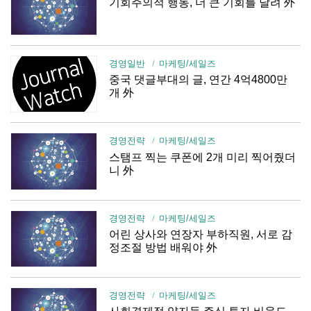
기회주의적 행동, 더 큰 기회를 날려 外
경영일반
마케팅/세일즈
중국 댓글부대의 글, 연간 4억4800만
개 外
경영전략
마케팅/세일즈
스탬프 찍는 쿠폰에 2개 미리 찍어줬더
니 外
경영전략
마케팅/세일즈
어린 상사와 연장자 부하직원, 서로 감
정조절 방법 배워야 外
경영전략
마케팅/세일즈