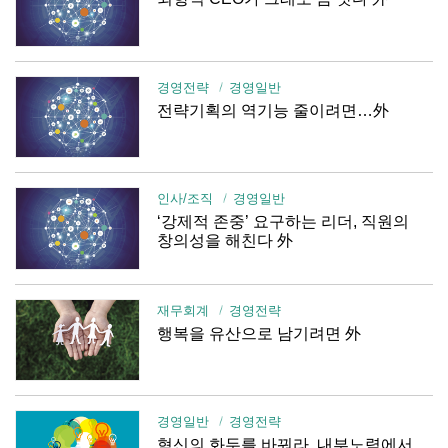
경영전략
경영일반
전략기획의 역기능 줄이려면…外
인사/조직
경영일반
‘강제적 존중’ 요구하는 리더, 직원의
창의성을 해친다 外
재무회계
경영전략
행복을 유산으로 남기려면 外
경영일반
경영전략
혁신의 화두를 바꿔라. 내부노력에서