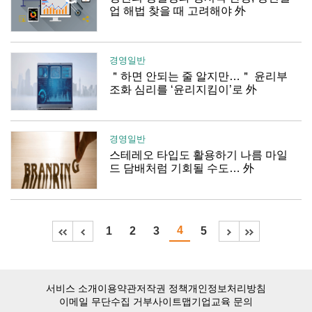
업 해법 찾을 때 고려해야 外
경영일반
＂하면 안되는 줄 알지만…＂ 윤리부
조화 심리를 ‘윤리지킴이’로 外
경영일반
스테레오 타입도 활용하기 나름 마일
드 담배처럼 기회될 수도… 外
4
1
2
3
5
서비스 소개
이용약관
저작권 정책
개인정보처리방침
이메일 무단수집 거부
사이트맵
기업교육 문의