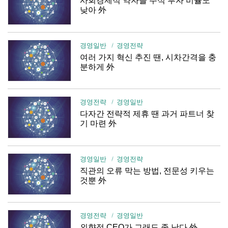
사회경제적 약자들 주식 투자 비율도
낮아 外
경영일반
경영전략
여러 가지 혁신 추진 땐, 시차간격을 충
분하게 外
경영전략
경영일반
다자간 전략적 제휴 땐 과거 파트너 찾
기 마련 外
경영일반
경영전략
직관의 오류 막는 방법, 전문성 키우는
것뿐 外
경영전략
경영일반
외향적 CEO가 그래도 좀 낫다 外