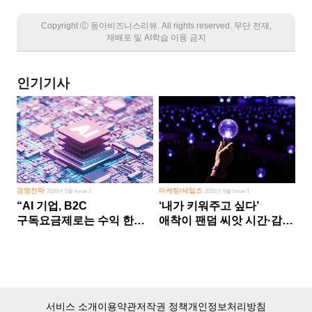
Copyright Ⓒ 동아비즈니스리뷰. All rights reserved. 무단 전재,
재배포 및 AI학습 이용 금지
인기기사
경영전략
마케팅/세일즈
2026년 5월 Issue 2
2026년 8월 Issue 1
“AI 기업, B2C
‘내가 키워주고 싶다’
구독요금제로는 수익 한계
애착이 팬덤 씨앗 시간·감정
다른 사업 없이 AI 성장에만
쏟다 보면 ‘정체성
의존 땐 위기”
공동체’로
서비스 소개
이용약관
저작권 정책
개인정보처리방침