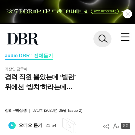
audio DBR : 전체듣기
직장인 금쪽이
경력 직원 뽑았는데 ‘빌런’
위에선 ‘방치’하라는데…
정리=백상경
|
371호 (2023년 06월 Issue 2)
오디오 듣기
21:54
원문