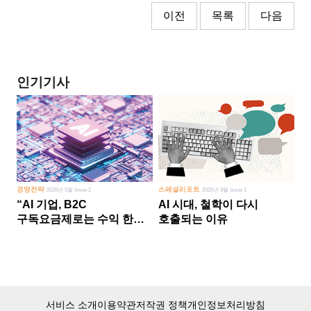
이전
목록
다음
인기기사
경영전략
스페셜리포트
2026년 5월 Issue 2
2026년 8월 Issue 1
“AI 기업, B2C
AI 시대, 철학이 다시
구독요금제로는 수익 한계
호출되는 이유
다른 사업 없이 AI 성장에만
의존 땐 위기”
서비스 소개
이용약관
저작권 정책
개인정보처리방침