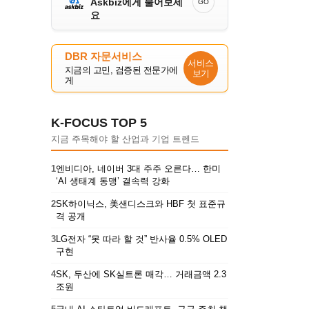
Askbiz에게 물어보세
GO
요
DBR 자문서비스
서비스
지금의 고민, 검증된 전문가에
보기
게
K-FOCUS TOP 5
지금 주목해야 할 산업과 기업 트렌드
1
엔비디아, 네이버 3대 주주 오른다… 한미
‘AI 생태계 동맹’ 결속력 강화
2
SK하이닉스, 美샌디스크와 HBF 첫 표준규
격 공개
3
LG전자 “못 따라 할 것” 반사율 0.5% OLED
구현
4
SK, 두산에 SK실트론 매각… 거래금액 2.3
조원