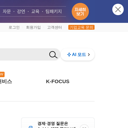
로그인
회원가입
고객센터
기업교육 문의
|
|
|
AI 모드
EW
서비스
K-FOCUS
경제·경영 질문은