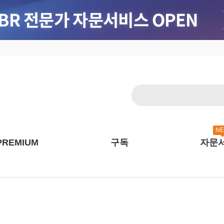
N
PREMIUM
구독
자문