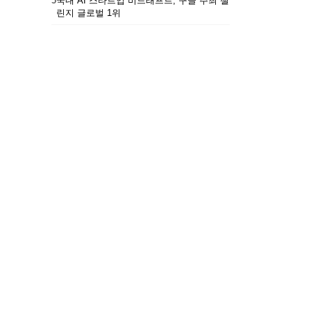
5
국내 AI 스타트업 비드래프트, 구글 주최 챌
린지 글로벌 1위