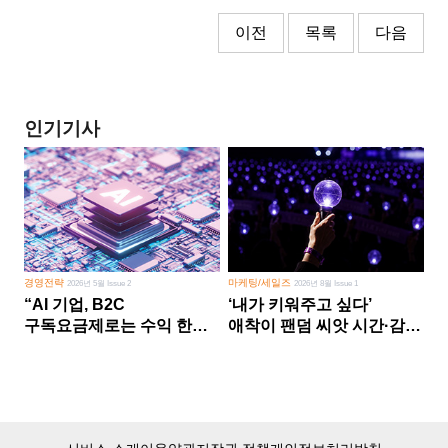
이전
목록
다음
인기기사
경영전략
마케팅/세일즈
2026년 5월 Issue 2
2026년 8월 Issue 1
“AI 기업, B2C
‘내가 키워주고 싶다’
구독요금제로는 수익 한계
애착이 팬덤 씨앗 시간·감정
다른 사업 없이 AI 성장에만
쏟다 보면 ‘정체성
의존 땐 위기”
공동체’로