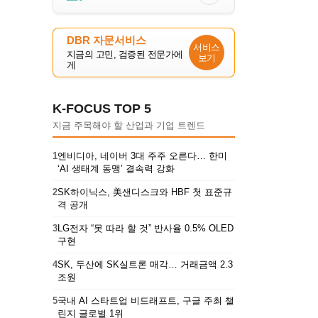
DBR 자문서비스
서비스
지금의 고민, 검증된 전문가에
보기
게
K-FOCUS TOP 5
지금 주목해야 할 산업과 기업 트렌드
1
엔비디아, 네이버 3대 주주 오른다… 한미
‘AI 생태계 동맹’ 결속력 강화
2
SK하이닉스, 美샌디스크와 HBF 첫 표준규
격 공개
3
LG전자 “못 따라 할 것” 반사율 0.5% OLED
구현
4
SK, 두산에 SK실트론 매각… 거래금액 2.3
조원
5
국내 AI 스타트업 비드래프트, 구글 주최 챌
린지 글로벌 1위