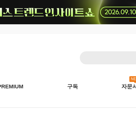
N
PREMIUM
구독
자문