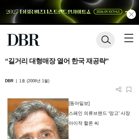
“길거리 대형매장 열어 한국 재공략”
DBR
|
1호 (2008년 1월)
[
동아일보]
스페인 의류브랜드 ‘망고’ 사장
아이작 할폰 씨