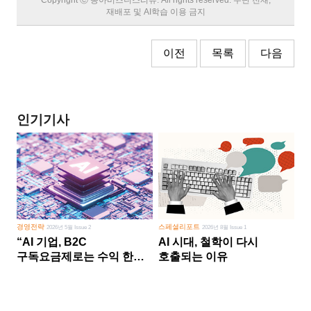
재배포 및 AI학습 이용 금지
이전
목록
다음
인기기사
경영전략
스페셜리포트
2026년 5월 Issue 2
2026년 8월 Issue 1
“AI 기업, B2C
AI 시대, 철학이 다시
구독요금제로는 수익 한계
호출되는 이유
다른 사업 없이 AI 성장에만
의존 땐 위기”