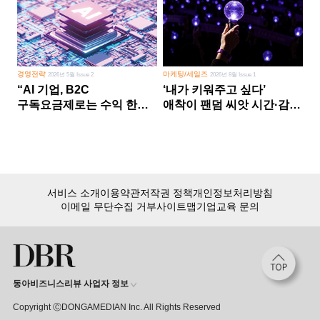
경영전략
마케팅/세일즈
2026년 5월 Issue 2
2026년 8월 Issue 1
“AI 기업, B2C
‘내가 키워주고 싶다’
구독요금제로는 수익 한계
애착이 팬덤 씨앗 시간·감정
다른 사업 없이 AI 성장에만
쏟다 보면 ‘정체성
의존 땐 위기”
공동체’로
서비스 소개
이용약관
저작권 정책
개인정보처리방침
이메일 무단수집 거부
사이트맵
기업교육 문의
동아비즈니스리뷰 사업자 정보
Copyright ⒸDONGAMEDIAN Inc. All Rights Reserved