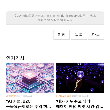
Copyright Ⓒ 동아비즈니스리뷰. All rights reserved. 무단 전재,
재배포 및 AI학습 이용 금지
이전
목록
다음
인기기사
경영전략
마케팅/세일즈
2026년 5월 Issue 2
2026년 8월 Issue 1
“AI 기업, B2C
‘내가 키워주고 싶다’
구독요금제로는 수익 한계
애착이 팬덤 씨앗 시간·감정