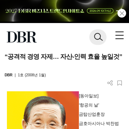
“공격적 경영 자제… 자산-인력 효율 높일것”
DBR
|
1호 (2008년 1월)
[
동아일보]
‘항공의 날’
금탑산업훈장
금호아시아나 박찬법