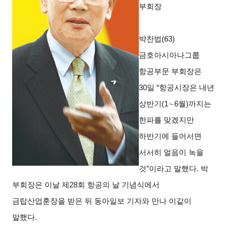
부회장
박찬법(63)
금호아시아나그룹
항공부문 부회장은
30일 “항공시장은 내년
상반기(1∼6월)까지는
한파를 맞겠지만
하반기에 들어서면
서서히 얼음이 녹을
것”이라고 말했다. 박
부회장은 이날 제28회 항공의 날 기념식에서
금탑산업훈장을 받은 뒤 동아일보 기자와 만나 이같이
말했다.