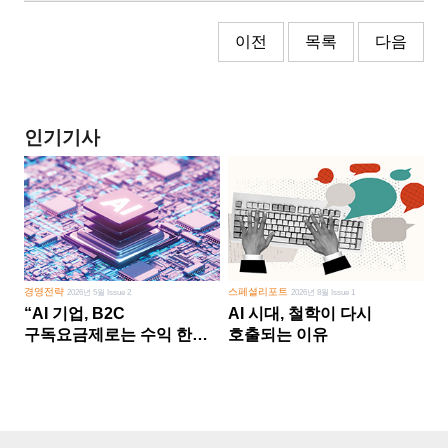
이전
목록
다음
인기기사
경영전략
스페셜리포트
2026년 5월 Issue 2
2026년 8월 Issue 1
“AI 기업, B2C
AI 시대, 철학이 다시
구독요금제로는 수익 한계
호출되는 이유
다른 사업 없이 AI 성장에만
의존 땐 위기”