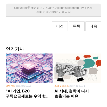
Copyright Ⓒ 동아비즈니스리뷰. All rights reserved. 무단 전재,
재배포 및 AI학습 이용 금지
이전
목록
다음
인기기사
경영전략
스페셜리포트
2026년 5월 Issue 2
2026년 8월 Issue 1
“AI 기업, B2C
AI 시대, 철학이 다시
구독요금제로는 수익 한계
호출되는 이유
다른 사업 없이 AI 성장에만
의존 땐 위기”