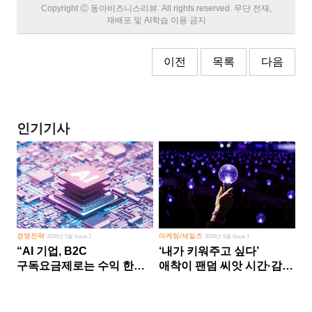
Copyright Ⓒ 동아비즈니스리뷰. All rights reserved. 무단 전재,
재배포 및 AI학습 이용 금지
이전
목록
다음
인기기사
경영전략
마케팅/세일즈
2026년 5월 Issue 2
2026년 8월 Issue 1
“AI 기업, B2C
‘내가 키워주고 싶다’
구독요금제로는 수익 한계
애착이 팬덤 씨앗 시간·감정
다른 사업 없이 AI 성장에만
쏟다 보면 ‘정체성
의존 땐 위기”
공동체’로