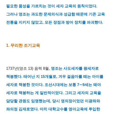
필요한 품성을 가르치는 것이 세자 교육의 원칙이었다
.
그러나 영조는 과도한 문제의식과 성급함 때문에 기존 교육
전통을 지키지 않았고
,
모든 장점과 방어 장치를 파괴했다
.
1.
무리한 조기교육
1737
년
(
영조
13)
음력
8
월
,
영조는 사도세자를 왕세자로
책봉했다
.
태어난 지
15
개월로
,
겨우 걸음마를 떼는 아이를
세자로 책봉한 것이다
.
조선시대에는 보통
7∼9
세는 돼야
세자로 책봉하는 게 일반적이었다
.
그리고 세자의 교육을
담당할 관원도 임명했는데
,
당시 영의정이었던 이광좌와
좌의정 김재로였다
.
마치 대학교수를 영아교육에 투입한