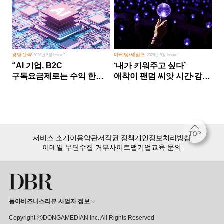
경영전략
마케팅/세일즈
2026년 5월 Issue 2
2026년 8월 Issue 1
“AI 기업, B2C
‘내가 키워주고 싶다’
구독요금제로는 수익 한계
애착이 팬덤 씨앗 시간·감정
다른 사업 없이 AI 성장에만
쏟다 보면 ‘정체성
의존 땐 위기”
공동체’로
서비스 소개
이용약관
저작권 정책
개인정보처리방침
이메일 무단수집 거부
사이트맵
기업교육 문의
동아비즈니스리뷰 사업자 정보
Copyright ⒸDONGAMEDIAN Inc. All Rights Reserved