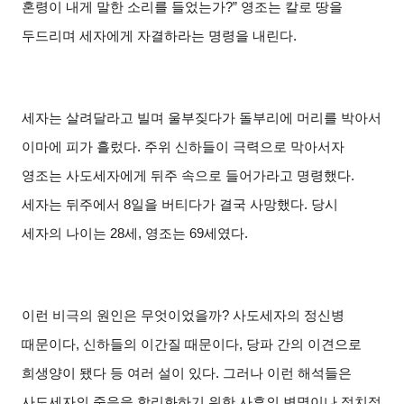
혼령이 내게 말한 소리를 들었는가
?”
영조는 칼로 땅을
두드리며 세자에게 자결하라는 명령을 내린다
.
세자는 살려달라고 빌며 울부짖다가 돌부리에 머리를 박아서
이마에 피가 흘렀다
.
주위 신하들이 극력으로 막아서자
영조는 사도세자에게 뒤주 속으로 들어가라고 명령했다
.
세자는 뒤주에서
8
일을 버티다가 결국 사망했다
.
당시
세자의 나이는
28
세
,
영조는
69
세였다
.
이런 비극의 원인은 무엇이었을까
?
사도세자의 정신병
때문이다
,
신하들의 이간질 때문이다
,
당파 간의 이견으로
희생양이 됐다 등 여러 설이 있다
.
그러나 이런 해석들은
사도세자의 죽음을 합리화하기 위한 사후의 변명이나 정치적