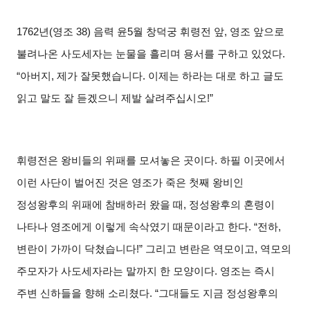
1762
년
(
영조
38)
음력 윤
5
월 창덕궁 휘령전 앞
,
영조 앞으로
불려나온 사도세자는 눈물을 흘리며 용서를 구하고 있었다
.
“
아버지
,
제가 잘못했습니다
.
이제는 하라는 대로 하고 글도
읽고 말도 잘 듣겠으니 제발 살려주십시오
!”
휘령전은 왕비들의 위패를 모셔놓은 곳이다
.
하필 이곳에서
이런 사단이 벌어진 것은 영조가 죽은 첫째 왕비인
정성왕후의 위패에 참배하러 왔을 때
,
정성왕후의 혼령이
나타나 영조에게 이렇게 속삭였기 때문이라고 한다
. “
전하
,
변란이 가까이 닥쳤습니다
!”
그리고 변란은 역모이고
,
역모의
주모자가 사도세자라는 말까지 한 모양이다
.
영조는 즉시
주변 신하들을 향해 소리쳤다
. “
그대들도 지금 정성왕후의