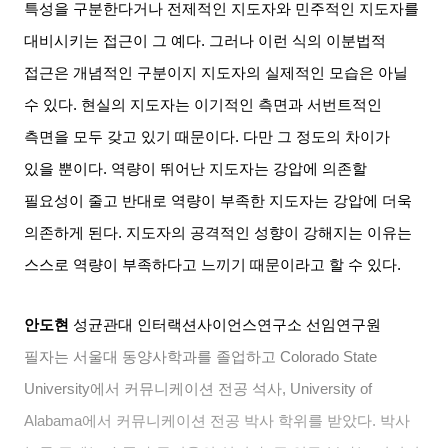
특성을 구분한다거나 전제적인 지도자와 민주적인 지도자를
대비시키는 접근이 그 예다
.
그러나 이런 식의 이분법적
접근은 개념적인 구분이지 지도자의 실제적인 모습은 아닐
수 있다
.
현실의 지도자는 이기적인 측면과 서번트적인
측면을 모두 갖고 있기 때문이다
.
다만 그 정도의 차이가
있을 뿐이다
.
역량이 뛰어난 지도자는 강압에 의존할
필요성이 줄고 반대로 역량이 부족한 지도자는 강압에 더욱
의존하게 된다
.
지도자의 공격적인 성향이 강해지는 이유는
스스로 역량이 부족하다고 느끼기 때문이라고 할 수 있다
.
안도현
성균관대 인터랙션사이언스연구소 선임연구원
필자는 서울대 동양사학과를 졸업하고
Colorado State
University
에서 커뮤니케이션 전공 석사
, University of
Alabama
에서 커뮤니케이션 전공 박사 학위를 받았다
.
박사