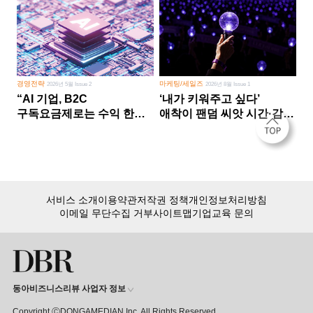
경영전략
마케팅/세일즈
2026년 5월 Issue 2
2026년 8월 Issue 1
“AI 기업, B2C
‘내가 키워주고 싶다’
구독요금제로는 수익 한계
애착이 팬덤 씨앗 시간·감정
다른 사업 없이 AI 성장에만
쏟다 보면 ‘정체성
의존 땐 위기”
공동체’로
서비스 소개
이용약관
저작권 정책
개인정보처리방침
이메일 무단수집 거부
사이트맵
기업교육 문의
동아비즈니스리뷰 사업자 정보
Copyright ⒸDONGAMEDIAN Inc. All Rights Reserved