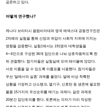
공존하고 있다
.
어떻게 연구했나
?
캐나다 브리티시 컬럼비아대와 영국 에섹스대 공동연구진은
2
차례의 실험을 통해 신망과 위압이 사회적 지위에 미치는
영향을 검증했다
.
실험
1
에서는
191
명의 대학생들을
4∼6
인으로 구성된
36
개 집단으로 나눠 상호작용하도록 한
뒤 관찰했다
.
참가자들은 실험실에 모여 테이블에 앉았다
.
서로 이름을 알 수 있도록 이름표를 사용했다
.
참가자들은
우선
‘
달에서의 실종
’
과제를 풀었다
.
달에 비상 착륙한
상황을 가정하고 산소탱크
,
열기구
,
신호탄 등 생존에 필요한
물품
15
가지의 우선순위를 매기는 과제다
.
같은 과제로
20
분간 집단토의를 했다
.
토론에는 각자가 미리 작성한