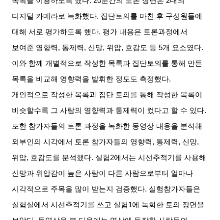
목록을 이용하도록 했다
. 20
분간의 토론 장면은
2
대의
디지털 카메라로 녹화했다
.
집단토의를 마친 후 구성원들에
대해 서로 평가하도록 했다
.
평가 내용은 토론과정에서
보여준 영향력
,
통제력
,
신망
,
위압
,
호감도 등
5
개 요소였다
.
이와 함께 개별적으로 작성한 목록과 집단토의를 통해 만든
목록을 비교해 영향력을 발휘한 정도도 측정했다
.
개인적으로 작성한 목록과 집단 토의를 통해 작성한 목록이
비슷할수록 그 사람의 영향력과 통제력이 컸다고 할 수 있다
.
또한 참가자들의 토론 과정을 녹화한 동영상 내용을 분석해
외부인의 시각에서 토론 참가자들의 영향력
,
통제력
,
신망
,
위압
,
호감도를 분석했다
.
실험
2
에서는 시선추적기를 사용해
신망과 위압감이 높은 사람이 다른 사람으로부터 얼마나
시각적으로 주목을 많이 받는지 검증했다
.
실험참가자들은
실험실에서 시선추적기를 쓰고 실험
1
에 녹화한 토의 장면을