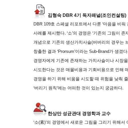
김형숙
DBR 4
기 독자패널
(
조인컨설팅
)
DBR 109
호 스페셜 리포트에서 다룬
‘
마음을 비워
사례를 제시했다
. ‘
소
’
의 경영은
‘
기존의 그림이 존
개념으로 기존의 생산가치사슬
(
버버리의 경우는 
창출한 결과
‘Prorsum’
이라는
Sub-Brand
가 생겼다
경영자에게 기존에 존재하는 가치사슬이나 시장을
시도한다는 것은 매몰비용과 기회비용으로 인해 
경영을 하기 위해 비움을 시도할 때 위험을 낮춰 
‘
버리기 원칙
’
에는 어떠한 것이 있는지 궁금하다
.
한상만 성균관대 경영학과 교수
‘소
(
素
)’
의 경영에서 새로운 그림을 그리기 위해서 