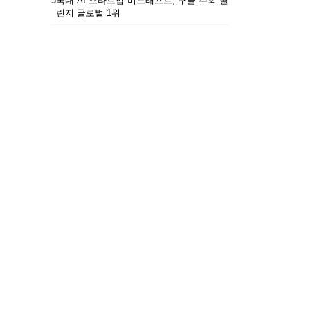
5
국내 AI 스타트업 비드래프트, 구글 주최 챌
린지 글로벌 1위