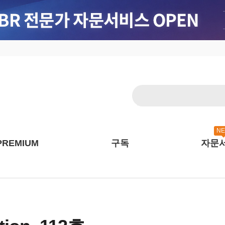
N
PREMIUM
구독
자문