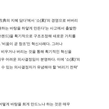
古典
의
지혜 담다
’
에서
‘
소
(
素
)’
의 경영으로 버버리
재하는 바탕을 하얗게 만든다
’
는 사고에서 출발한
브랜드
)
을 획기적으로 구조조정해 새로운 가치를
. ‘
비움이 곧 창조
’
인 혁신사례다
.
그러나
 비우거나 버리는 것을 통해 획기적인 혁신을
매우 어려운 의사결정임이 분명하다
.
이에
‘
소
(
素
)’
의
줄 수 있는 의사결정자가 유념해야 할
‘
버리기 전략
’
어떻게 바탕을 희게 만드느냐 하는 것은 매우