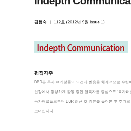
Indepth Communica
김형숙
|
112호 (2012년 9월 Issue 1)
편집자주
DBR
은 독자 여러분들의 의견과 반응을 체계적으로 수렴
현장에서 왕성하게 활동 중인 열독자를 중심으로
‘
독자패
독자패널들로부터
DBR
최근 호 리뷰를 들어본 후 추가로
코너입니다
.