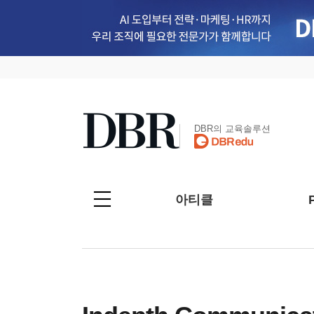
DBR의 교육솔루션
아티클