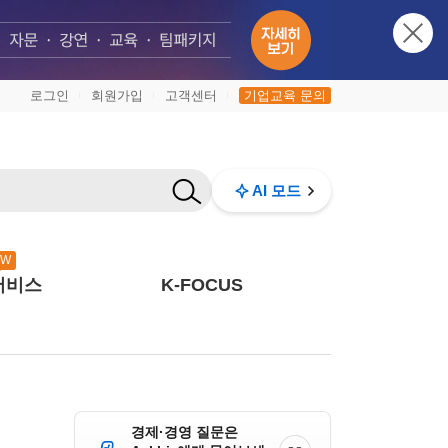
로그인
회원가입
고객센터
기업교육 문의
|
|
|
AI 모드
EW
서비스
K-FOCUS
경제·경영 질문은