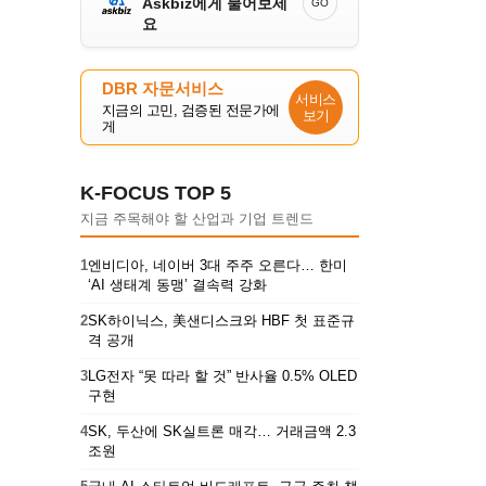
Askbiz에게 물어보세
GO
요
DBR 자문서비스
서비스
지금의 고민, 검증된 전문가에
보기
게
K-FOCUS TOP 5
지금 주목해야 할 산업과 기업 트렌드
1
엔비디아, 네이버 3대 주주 오른다… 한미
‘AI 생태계 동맹’ 결속력 강화
2
SK하이닉스, 美샌디스크와 HBF 첫 표준규
격 공개
3
LG전자 “못 따라 할 것” 반사율 0.5% OLED
구현
4
SK, 두산에 SK실트론 매각… 거래금액 2.3
조원