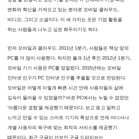
변화와 혁신을 가져오고 있는 분야로 모바일
·
클라우드
,
비디오
,
그리고 소셜이다
.
이 세 가지는 모든 기업 활동을
하는 사람들과 나누고 싶은 화두이기도 하다
.
먼저 모바일과 클라우드
. 2011
년
1
분기
,
사람들은 책상 앞의
PC
를 더 많이 사용했다
.
하지만 불과
1
년 후인
2012
년
1
분기
,
모바일 기기 사용은
PC
를 앞질렀다
. 2015
년에는 모바일
인터넷 인구가
PC
인터넷 인구를 추월할 것으로 전망된다
.
모바일은 어떻게 이렇게 빠른 시간 안에 사용자들의 삶에
깊숙이 들어올 수 있었을까
?
바로
PC
에서는 누릴 수 없었던
‘
아름다운 경험
’
을 제공했기 때문이다
.
보고 듣고 말하고
느끼고 만질 수 있는 스마트 기기의 특성으로 언제 어디서나
개별 사용자의 욕구에 맞는 최적의 서비스를 제공했기
때문이다
.
최근 구글이 선보인 구글 드라이브는