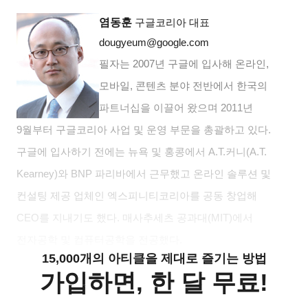
염동훈
구글코리아 대표
dougyeum@google.com
필자는
2007
년 구글에 입사해 온라인
,
모바일
,
콘텐츠 분야 전반에서 한국의
파트너십을 이끌어 왔으며
2011
년
9
월부터 구글코리아 사업 및 운영 부문을 총괄하고 있다
.
구글에 입사하기 전에는 뉴욕 및 홍콩에서
A.T.
커니
(A.T.
Kearney)
와
BNP
파리바에서 근무했고 온라인 솔루션 및
컨설팅 제공 업체인 엑스피니티코리아를 공동 창업해
CEO
를 지내기도 했다
.
매사추세츠 공과대
(MIT)
에서
전자공학 및 컴퓨터공학을 전공했다
.
15,000개의 아티클을 제대로 즐기는 방법
가입하면, 한 달 무료!