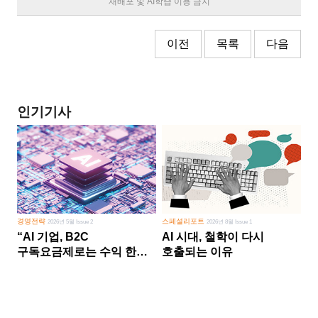
재배포 및 AI학습 이용 금지
이전
목록
다음
인기기사
경영전략
스페셜리포트
2026년 5월 Issue 2
2026년 8월 Issue 1
“AI 기업, B2C
AI 시대, 철학이 다시
구독요금제로는 수익 한계
호출되는 이유
다른 사업 없이 AI 성장에만
의존 땐 위기”