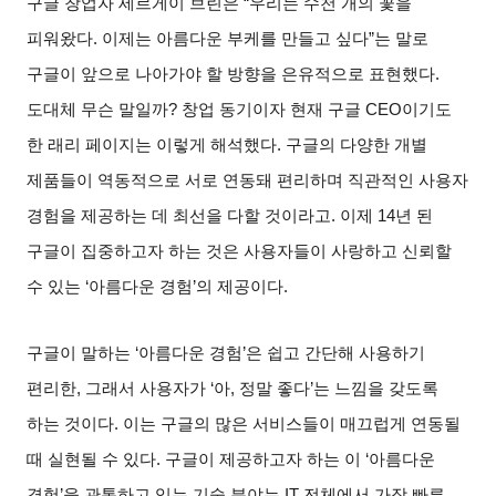
구글 창업자 세르게이 브린은
“
우리는 수천 개의 꽃을
피워왔다
.
이제는 아름다운 부케를 만들고 싶다
”
는 말로
구글이 앞으로 나아가야 할 방향을 은유적으로 표현했다
.
도대체 무슨 말일까
?
창업 동기이자 현재 구글
CEO
이기도
한 래리 페이지는 이렇게 해석했다
.
구글의 다양한 개별
제품들이 역동적으로 서로 연동돼 편리하며 직관적인 사용자
경험을 제공하는 데 최선을 다할 것이라고
.
이제
14
년 된
구글이 집중하고자 하는 것은 사용자들이 사랑하고 신뢰할
수 있는
‘
아름다운 경험
’
의 제공이다
.
구글이 말하는
‘
아름다운 경험
’
은 쉽고 간단해 사용하기
편리한
,
그래서 사용자가
‘
아
,
정말 좋다
’
는 느낌을 갖도록
하는 것이다
.
이는 구글의 많은 서비스들이 매끄럽게 연동될
때 실현될 수 있다
.
구글이 제공하고자 하는 이
‘
아름다운
경험
’
을 관통하고 있는 기술 분야는
IT
전체에서 가장 빠른