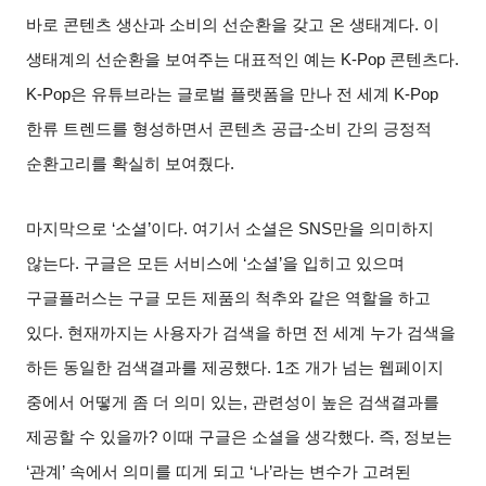
바로 콘텐츠 생산과 소비의 선순환을 갖고 온 생태계다
.
이
생태계의 선순환을 보여주는 대표적인 예는
K-Pop
콘텐츠다
.
K-Pop
은 유튜브라는 글로벌 플랫폼을 만나 전 세계
K-Pop
한류 트렌드를 형성하면서 콘텐츠 공급
-
소비 간의 긍정적
순환고리를 확실히 보여줬다
.
마지막으로
‘
소셜
’
이다
.
여기서 소셜은
SNS
만을 의미하지
않는다
.
구글은 모든 서비스에
‘
소셜
’
을 입히고 있으며
구글플러스는 구글 모든 제품의 척추와 같은 역할을 하고
있다
.
현재까지는 사용자가 검색을 하면 전 세계 누가 검색을
하든 동일한 검색결과를 제공했다
. 1
조 개가 넘는 웹페이지
중에서 어떻게 좀 더 의미 있는
,
관련성이 높은 검색결과를
제공할 수 있을까
?
이때 구글은 소셜을 생각했다
.
즉
,
정보는
‘
관계
’
속에서 의미를 띠게 되고
‘
나
’
라는 변수가 고려된