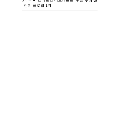
5
국내 AI 스타트업 비드래프트, 구글 주최 챌
린지 글로벌 1위