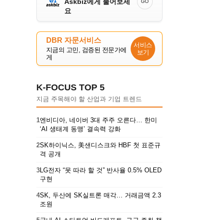
Askbiz에게 물어보세
GO
요
DBR 자문서비스
서비스
지금의 고민, 검증된 전문가에
보기
게
K-FOCUS TOP 5
지금 주목해야 할 산업과 기업 트렌드
1
엔비디아, 네이버 3대 주주 오른다… 한미
‘AI 생태계 동맹’ 결속력 강화
2
SK하이닉스, 美샌디스크와 HBF 첫 표준규
격 공개
3
LG전자 “못 따라 할 것” 반사율 0.5% OLED
구현
4
SK, 두산에 SK실트론 매각… 거래금액 2.3
조원