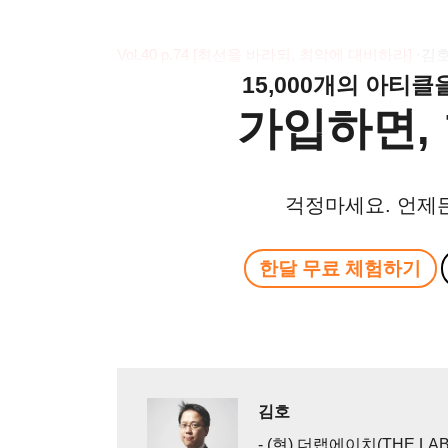
Vol.40 p.74 [
최선을 바라되
,
최악에 대비하라
]
·
김
15,000개의 아티
가입하면, 
걱정마세요. 언제
한달 무료 체험하기
김호
- (현) 더랩에이치(THE LAB