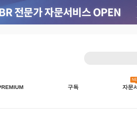
N
PREMIUM
구독
자문