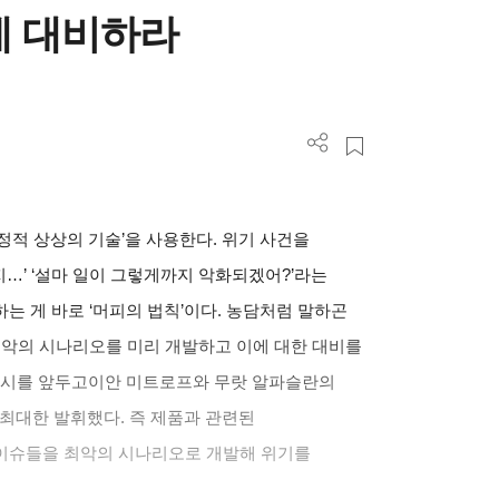
에 대비하라
정적 상상의 기술
’
을 사용한다
.
위기 사건을
지
…’ ‘
설마 일이 그렇게까지 악화되겠어
?’
라는
하는 게 바로
‘
머피의 법칙
’
이다
.
농담처럼 말하곤
최악의 시나리오를 미리 개발하고 이에 대한 대비를
출시를 앞두고이안 미트로프와 무랏 알파슬란의
 최대한 발휘했다
.
즉 제품과 관련된
이슈들을 최악의 시나리오로 개발해 위기를