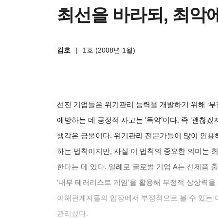
최선을 바라되, 최악
김호
|
1호 (2008년 1월)
선진 기업들은 위기관리 능력을 개발하기 위해
‘
부
예방하는 데 긍정적 사고는
‘
독약
’
이다
.
즉
‘
괜찮겠
생각은 금물이다
.
위기관리 전문가들이 많이 인용
하는 법칙이지만
,
사실 이 법칙의 중요한 의미는 
한다는 데 있다
.
일례로 글로벌 기업
A
는 신제품 
‘
내부 테러리스트 게임
’
을 활용해 부정적 상상력을
이해관계자들의 입장에서 부정적으로 볼 수 있는 
관리했다
.