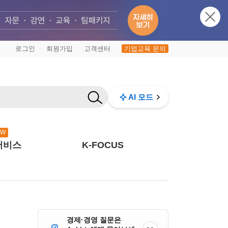
로그인
회원가입
고객센터
기업교육 문의
|
|
|
AI 모드
EW
서비스
K-FOCUS
경제·경영 질문은